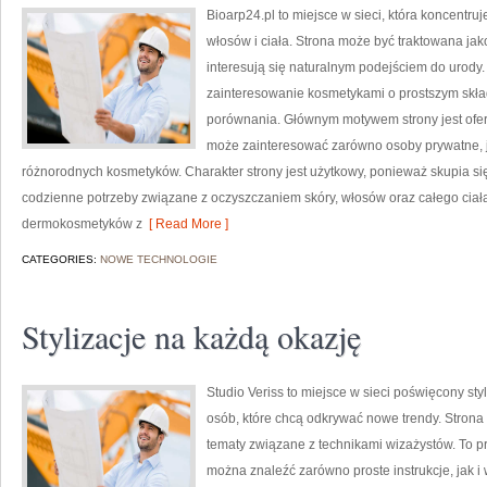
Bioarp24.pl to miejsce w sieci, która koncentruj
włosów i ciała. Strona może być traktowana ja
interesują się naturalnym podejściem do urody. 
zainteresowanie kosmetykami o prostszym skład
porównania. Głównym motywem strony jest ofer
może zainteresować zarówno osoby prywatne, j
różnorodnych kosmetyków. Charakter strony jest użytkowy, ponieważ skupia si
codzienne potrzeby związane z oczyszczaniem skóry, włosów oraz całego ciał
dermokosmetyków z
[ Read More ]
CATEGORIES:
NOWE TECHNOLOGIE
Stylizacje na każdą okazję
Studio Veriss to miejsce w sieci poświęcony s
osób, które chcą odkrywać nowe trendy. Strona 
tematy związane z technikami wizażystów. To 
można znaleźć zarówno proste instrukcje, jak i 