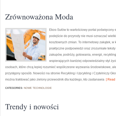
Zrównoważona Moda
Ekos-Sułów to wartościowy portal poświęcony e
podejście do przyrody nie musi oznaczać wielk
kosztownych zmian. To internetowy zakątek, w k
praktyczne podpowiedzi oraz zrozumiałe tekst
zakupów, podróży, gotowania, energii, recykli
wspierających bardziej odpowiedzialny styl życ
osobach, które chcą lepiej rozumieć współczesne wyzwania środowiskowe, ale
przystępny sposób. Nowości na stronie Recykling i Upcykling i Czytelniczy Gł
można traktować jako zielony przewodnik dla każdego, kto zastanawia
[ Read 
CATEGORIES:
NOWE TECHNOLOGIE
Trendy i nowości