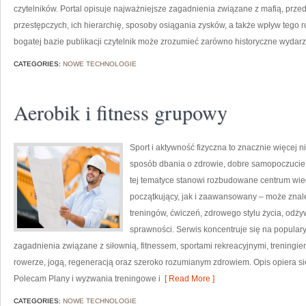
czytelników. Portal opisuje najważniejsze zagadnienia związane z mafią, prze
przestępczych, ich hierarchię, sposoby osiągania zysków, a także wpływ tego r
bogatej bazie publikacji czytelnik może zrozumieć zarówno historyczne wydarze
CATEGORIES:
NOWE TECHNOLOGIE
Aerobik i fitness grupowy
Sport i aktywność fizyczna to znacznie więcej niż
sposób dbania o zdrowie, dobre samopoczucie
tej tematyce stanowi rozbudowane centrum wie
początkujący, jak i zaawansowany – może znal
treningów, ćwiczeń, zdrowego stylu życia, odż
sprawności. Serwis koncentruje się na popular
zagadnienia związane z siłownią, fitnessem, sportami rekreacyjnymi, treningi
rowerze, jogą, regeneracją oraz szeroko rozumianym zdrowiem. Opis opiera si
Polecam Plany i wyzwania treningowe i
[ Read More ]
CATEGORIES:
NOWE TECHNOLOGIE