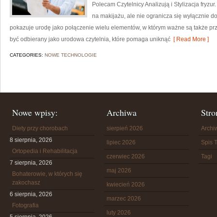
Polecam Czytelnicy Analizują i Stylizacja fryzu
na makijażu, ale nie ogranicza się wyłącznie 
pokazuje urodę jako połączenie wielu elementów, w którym ważne są także pr
być odbierany jako urodowa czytelnia, które pomaga uniknąć
[ Read More ]
CATEGORIES:
NOWE TECHNOLOGIE
Nowe wpisy:
Archiwa
Stro
Diety przy chorobach
sierpień 2026
Arch
8 sierpnia, 2026
lipiec 2026
Spis T
Ortopedia i Rehabilitacja
czerwiec 2026
Tagi
7 sierpnia, 2026
maj 2026
Bohaterowie, w których się
zakochasz
kwiecień 2026
6 sierpnia, 2026
marzec 2026
Fotografia
luty 2026