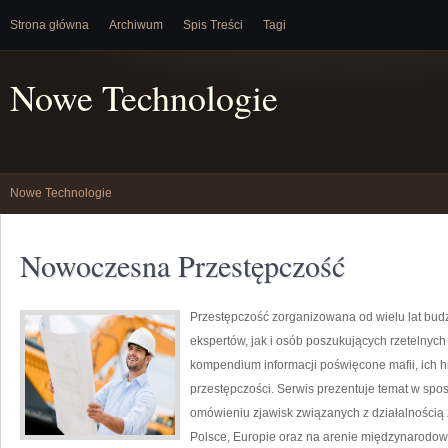
Strona główna
Archiwum
Spis Treści
Tagi
Nowe Technologie
Nowe Technologie
Nowoczesna Przestępczość
Przestępczość zorganizowana od wielu lat bu
ekspertów, jak i osób poszukujących rzetelnyc
kompendium informacji poświęcone mafii, ich hi
przestępczości. Serwis prezentuje temat w spos
omówieniu zjawisk związanych z działalnością
Polsce, Europie oraz na arenie międzynarodowe