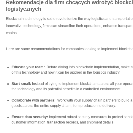
Rekomendacje dla firm chcących wdrożyć blockc
logistycznych
Blockchain technology is set to revolutionize the way logistics and transportati
innovative‌ technology, firms can streamline their operations, enhance ⁤transpare
chains.
Here are some recommendations for⁣ companies ⁣looking to implement blockchain 
Educate your team:
⁣ Before diving into⁣ blockchain implementation, make
of this technology ‌and how it can be applied​ in the logistics industry.
Start small:
Instead of trying⁣ to implement blockchain across all your operation
the‌ technology and its potential benefits in ​a​ controlled environment.
Collaborate ⁤with⁤ partners:
‍ Work with your supply chain partners ⁢to build ⁢
goods across the entire supply chain, from production‌ to delivery.
Ensure data security:
Implement robust security measures to protect sensiti
customer information, transaction ⁣records, ⁤and shipment details.