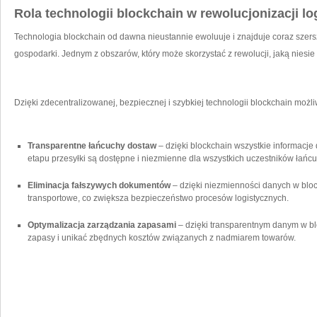
Rola technologii blockchain w rewolucjonizacji log
Technologia blockchain‌ od‌ dawna ​nieustannie ewoluuje i znajduje‌ coraz sze
gospodarki. Jednym z obszarów, który może skorzystać z rewolucji, jaką⁢ niesie z
Dzięki zdecentralizowanej,⁢ bezpiecznej i szybkiej technologii blockchain możliwe
Transparentne łańcuchy dostaw
– dzięki blockchain wszystkie informacje ‍
‌etapu przesyłki ⁢są dostępne i niezmienne dla wszystkich uczestników ⁣łańcu
Eliminacja fałszywych dokumentów
– dzięki niezmienności danych w‌ bloc
transportowe, co zwiększa ⁢bezpieczeństwo procesów logistycznych.
Optymalizacja zarządzania ​zapasami
–‍ dzięki transparentnym danym w bl
zapasy ​i unikać zbędnych kosztów związanych⁤ z‍ nadmiarem towarów.