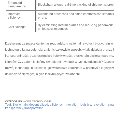
Enhanced
Blockchain allows real-time tracking⁤ of shipments,⁤ provid
transparency
Improved
Automated processes and smart contracts can streamline
efficiency
errors.
By eliminating ⁣intermediaries and reducing paperwork
Cost savings
on logistics⁢ expenses.
Dziękujemy za⁤ przeczytanie naszego⁢ artykułu na temat rewolucji blockchain w lo
technologia ta ma ⁣potencjał zmienić całkowicie sposób, w jaki działają branże 
transparentności, bezpieczeństwu i efektywności,⁣ blockchain otwiera nowe możl
klientów.⁢ Czy zatem jesteśmy świadkami rewolucji w tych⁢ dziedzinach? Czas p
rozwój technologii blockchain i ​jej wzrostowe znaczenie w przemyśle​ logistyc
dowiedzieć się więcej ⁣o tych fascynujących zmianach!
CATEGORIES:
NOWE TECHNOLOGIE
Tagi:
Blockchain
,
decentralized
,
efficiency
,
innovation
,
logistics
,
revolution
,
smar
transparency
,
transportation