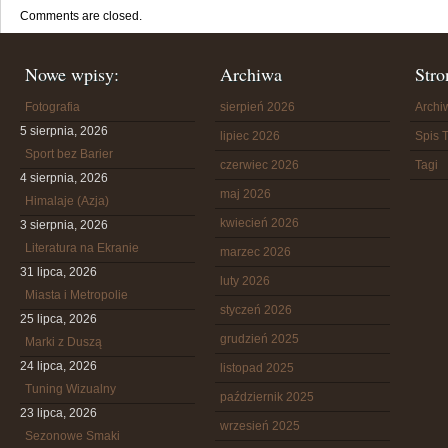
Comments are closed.
Nowe wpisy:
Archiwa
Stro
Fotografia
sierpień 2026
Arch
5 sierpnia, 2026
lipiec 2026
Spis T
Sport bez Barier
czerwiec 2026
Tagi
4 sierpnia, 2026
maj 2026
Himalaje (Azja)
kwiecień 2026
3 sierpnia, 2026
Literatura na Ekranie
marzec 2026
31 lipca, 2026
luty 2026
Miasta i Metropolie
styczeń 2026
25 lipca, 2026
grudzień 2025
Marki z Duszą
24 lipca, 2026
listopad 2025
Tuning Wizualny
październik 2025
23 lipca, 2026
wrzesień 2025
Sezonowe Smaki