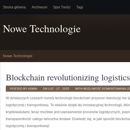
Strona główna
Archiwum
Spis Treści
Tagi
Nowe Technologie
Nowe Technologie
Blockchain revolutionizing logistics
B
POSTED BY ADMIN
ON LUT - 27 - 2025
WITH
MOŻLIWOŚĆ KOMENTOWANIA
Z
R
L
W dzisiejszych czasach rozwój technologii blockchain przynosi rewolucję⁣ nie tyl
A
T
logistycznej i transportowej. ​To właśnie dzięki tej innowacyjnej technologii, ‍kt
kryptowalutami, teraz możliwe jest usprawnienie procesów logistycznych, po
transparentność całego łańcucha dostaw. Dowiedz się, w jaki sposób‍ blockch
logistycznej i transportowej!