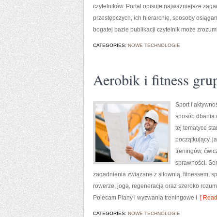
czytelników. Portal opisuje najważniejsze zag
przestępczych, ich hierarchię, sposoby osiągan
bogatej bazie publikacji czytelnik może zrozum
CATEGORIES:
NOWE TECHNOLOGIE
Aerobik i fitness gr
Sport i aktywnoś
sposób dbania 
tej tematyce s
początkujący, 
treningów, ćwic
sprawności. Ser
zagadnienia związane z siłownią, fitnessem, s
rowerze, jogą, regeneracją oraz szeroko rozum
Polecam Plany i wyzwania treningowe i
[ Read
CATEGORIES:
NOWE TECHNOLOGIE