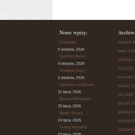
Nowe wpisy:
Archiw
Fotografia
sierpień 
5 sierpnia, 2026
lipiec 202
Sport bez Barier
czerwiec 
4 sierpnia, 2026
maj 2026
Himalaje (Azja)
kwiecień 
3 sierpnia, 2026
Literatura na Ekranie
marzec 2
31 lipca, 2026
luty 2026
Miasta i Metropolie
styczeń 2
25 lipca, 2026
grudzień 
Marki z Duszą
24 lipca, 2026
listopad 
Tuning Wizualny
październ
23 lipca, 2026