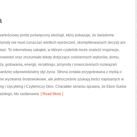
a
artościowy portal poświęcony ekologii, który pokazuje, że świadome
zyrody nie musi oznaczać wielkich wyrzeczeń, skomplikowanych decyzji ani
an. To internetowy zakątek, w którym czytelnik może znaleźć inspiracje,
powiedzi oraz zrozumiałe teksty dotyczące codziennych wyborów, domu,
y, gotowania, energii, recyklingu, przyrody i nowoczesnych rozwiązań
ardziej odpowiedzialny styl życia. Strona została przygotowana z myślą o
sne wyzwania środowiskowe, ale jednocześnie szukają treści napisanych w
ng i Upcykling i Czytelniczy Głos. Charakter serwisu sprawia, że Ekos-Sułów
każdego, kto zastanawia
[ Read More ]