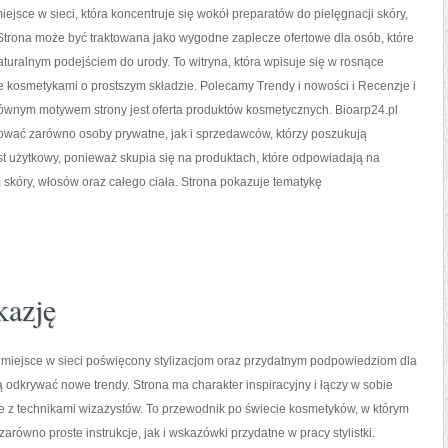
iejsce w sieci, która koncentruje się wokół preparatów do pielęgnacji skóry,
 Strona może być traktowana jako wygodne zaplecze ofertowe dla osób, które
naturalnym podejściem do urody. To witryna, która wpisuje się w rosnące
 kosmetykami o prostszym składzie. Polecamy Trendy i nowości i Recenzje i
ównym motywem strony jest oferta produktów kosmetycznych. Bioarp24.pl
ować zarówno osoby prywatne, jak i sprzedawców, którzy poszukują
t użytkowy, ponieważ skupia się na produktach, które odpowiadają na
skóry, włosów oraz całego ciała. Strona pokazuje tematykę
kazję
o miejsce w sieci poświęcony stylizacjom oraz przydatnym podpowiedziom dla
ą odkrywać nowe trendy. Strona ma charakter inspiracyjny i łączy w sobie
e z technikami wizażystów. To przewodnik po świecie kosmetyków, w którym
arówno proste instrukcje, jak i wskazówki przydatne w pracy stylistki.