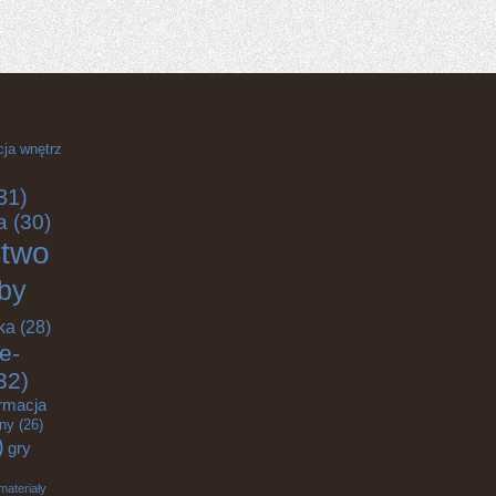
cja wnętrz
31)
a
(30)
ctwo
by
ka
(28)
e-
32)
rmacja
zny
(26)
)
gry
materiały