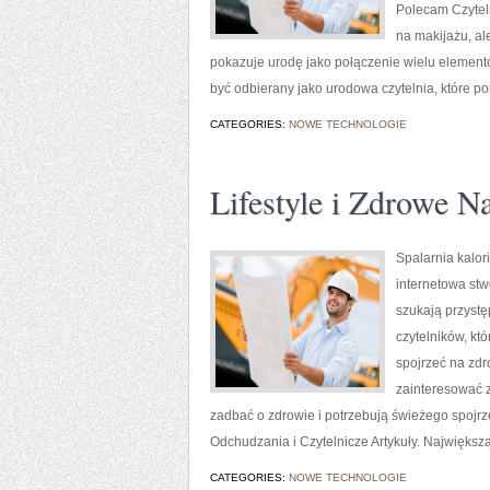
Polecam Czyteln
na makijażu, al
pokazuje urodę jako połączenie wielu element
być odbierany jako urodowa czytelnia, które 
CATEGORIES:
NOWE TECHNOLOGIE
Lifestyle i Zdrowe N
Spalarnia kalori
internetowa stw
szukają przystę
czytelników, kt
spojrzeć na zdr
zainteresować z
zadbać o zdrowie i potrzebują świeżego spojr
Odchudzania i Czytelnicze Artykuły. Największą
CATEGORIES:
NOWE TECHNOLOGIE