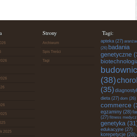
a
Strony
Tagi:
apteka
(27)
aranża
2026
Archiwum
badania
(26)
6
Spis Treści
genetyczne
(
biotechnologi
2026
Tagi
budowni
(38)
choro
2026
026
(35)
diagnosty
dieta
(27)
dom
(26)
commerce
(
026
egzaminy
(28)
fa
2025
(27)
fitness medyc
genetyka
(31
2025
edukacyjne
(27)
ik 2025
korepetycje
(28)