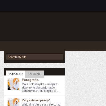
POPULAR
RECENT
Fotografia
Moja Fotoksiążka – miejsce
stworzone dla pasjonatów
obrazuMoja Fotoksiążka to ...
Przyszłość pracy:
Wirtualne biura‍ stają się ​coraz