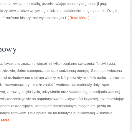
adnienia związane z mafią, przedstawiając sposoby organizacji grup
ia zysków, a także wpływ tego rodzaju działalności dla gospodarki. Dzięki
ieć zarówno historyczne wydarzenia, jak i
[ Read More ]
upowy
ć fizyczna to znacznie więcej niż tylko regularne ćwiczenia. To styl życia,
o zdrowie, dobre samopoczucie oraz codzienną energię. Strona poświęcona
tanowi rozbudowane centrum wiedzy, w którym każdy miłośnik ruchu – zarówno
jak i zaawansowany – może znaleźć wartościowe materiały dotyczące
zeń, zdrowego stylu życia, odżywiania oraz świadomego rozwijania własnej
wis koncentruje się na popularyzowaniu aktywności fizycznej, przedstawiając
portami rekreacyjnymi, treningiem funkcjonalnym, bieganiem, jazdą na
ianym zdrowiem. Opis opiera się na tematyce publikowanej w serwisie.
 More ]