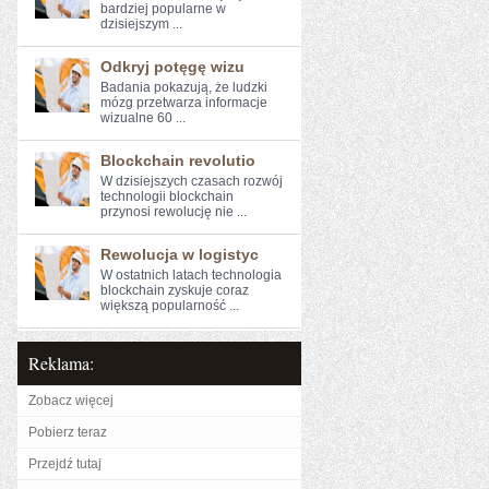
bardziej ​popularne w
dzisiejszym ...
Odkryj potęgę wizu
Badania⁣ pokazują, że ludzki
mózg przetwarza ‌informacje
wizualne 60 ...
Blockchain revolutio
W dzisiejszych czasach rozwój
technologii blockchain
przynosi rewolucję⁣ nie ...
Rewolucja w logistyc
W⁣ ostatnich latach technologia
blockchain zyskuje coraz
większą popularność ...
Reklama:
Zobacz więcej
Pobierz teraz
Przejdź tutaj