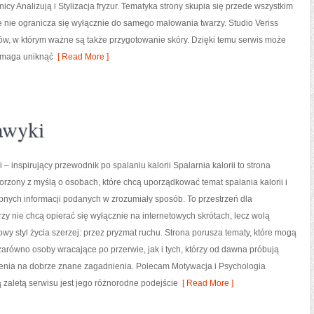
icy Analizują i Stylizacja fryzur. Tematyka strony skupia się przede wszystkim
e nie ogranicza się wyłącznie do samego malowania twarzy. Studio Veriss
ów, w którym ważne są także przygotowanie skóry. Dzięki temu serwis może
pomaga uniknąć
[ Read More ]
awyki
i – inspirujący przewodnik po spalaniu kalorii Spalarnia kalorii to strona
orzony z myślą o osobach, które chcą uporządkować temat spalania kalorii i
pnych informacji podanych w zrozumiały sposób. To przestrzeń dla
órzy nie chcą opierać się wyłącznie na internetowych skrótach, lecz wolą
owy styl życia szerzej: przez pryzmat ruchu. Strona porusza tematy, które mogą
arówno osoby wracające po przerwie, jak i tych, którzy od dawna próbują
zenia na dobrze znane zagadnienia. Polecam Motywacja i Psychologia
 zaletą serwisu jest jego różnorodne podejście
[ Read More ]