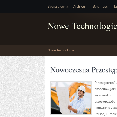
Strona główna
Archiwum
Spis Treści
Ta
Nowe Technologi
Nowe Technologie
Nowoczesna Przestę
Przestępczość 
ekspertów, jak 
kompendium info
przestępczości.
omówieniu zjaw
Polsce, Europie