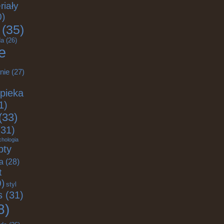
riały
0)
(35)
a
(26)
e
nie
(27)
pieka
1)
(33)
31)
chologia
pty
ja
(28)
t
)
styl
s
(31)
8)