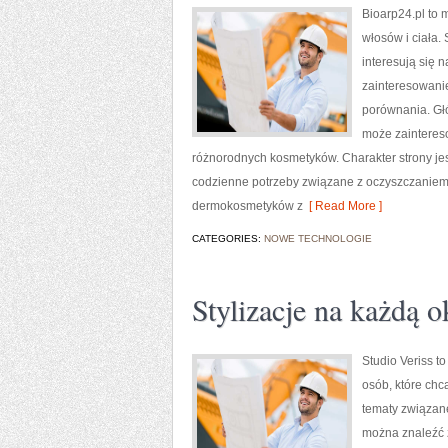
Bioarp24.pl to m
włosów i ciała.
interesują się 
zainteresowanie
porównania. Gł
może zainteres
różnorodnych kosmetyków. Charakter strony jes
codzienne potrzeby związane z oczyszczaniem 
dermokosmetyków z
[ Read More ]
CATEGORIES:
NOWE TECHNOLOGIE
Stylizacje na każdą o
Studio Veriss t
osób, które chc
tematy związan
można znaleźć z