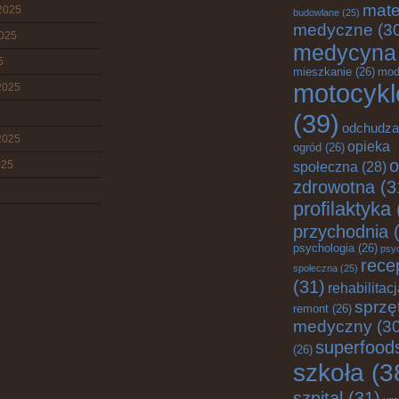
mate
2025
budowlane
(25)
medyczne
(3
2025
medycyna
5
mieszkanie
(26)
mod
motocykl
2025
(39)
odchudza
2025
opieka
ogród
(26)
o
025
społeczna
(28)
zdrowotna
(3
profilaktyka
przychodnia
(
psychologia
(26)
psy
rece
społeczna
(25)
(31)
rehabilitac
sprzę
remont
(26)
medyczny
(30
superfood
(26)
szkoła
(3
szpital
(31)