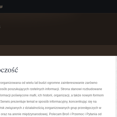
gi
e
pczość
zorganizowana od wielu lat budzi ogromne zainteresowanie zarówno
i osób poszukujących rzetelnych informacji. Strona stanowi rozbudowane
rmacji poświęcone mafii, ich historii, organizacji, a także nowym formom
 Serwis prezentuje temat w sposób informacyjny, koncentrując się na
isk związanych z działalnością zorganizowanych grup przestępczych w
 oraz na arenie międzynarodowej. Polecam Broń i Przemoc i Pytania od