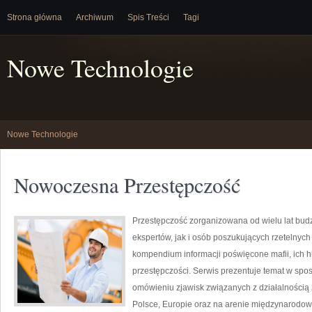
Strona główna
Archiwum
Spis Treści
Tagi
Nowe Technologie
Nowe Technologie
Nowoczesna Przestępczość
Przestępczość zorganizowana od wielu lat bu
ekspertów, jak i osób poszukujących rzetelnyc
kompendium informacji poświęcone mafii, ich hi
przestępczości. Serwis prezentuje temat w spos
omówieniu zjawisk związanych z działalnością
Polsce, Europie oraz na arenie międzynarodowe