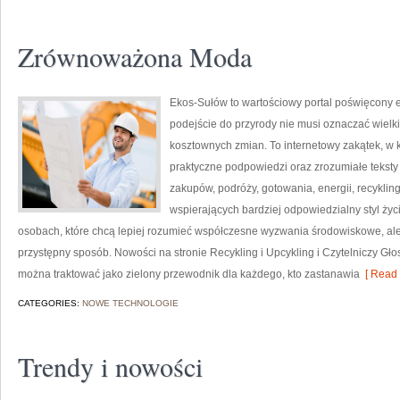
Zrównoważona Moda
Ekos-Sułów to wartościowy portal poświęcony e
podejście do przyrody nie musi oznaczać wielk
kosztownych zmian. To internetowy zakątek, w k
praktyczne podpowiedzi oraz zrozumiałe tekst
zakupów, podróży, gotowania, energii, recykli
wspierających bardziej odpowiedzialny styl życ
osobach, które chcą lepiej rozumieć współczesne wyzwania środowiskowe, ale
przystępny sposób. Nowości na stronie Recykling i Upcykling i Czytelniczy Gł
można traktować jako zielony przewodnik dla każdego, kto zastanawia
[ Read 
CATEGORIES:
NOWE TECHNOLOGIE
Trendy i nowości