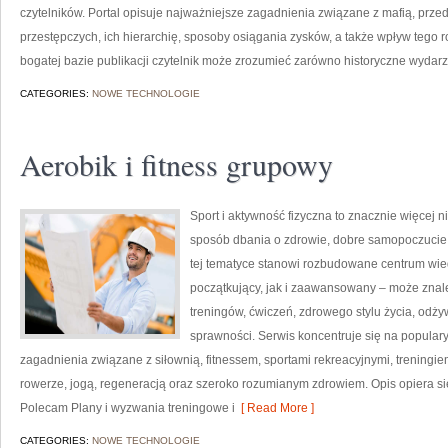
czytelników. Portal opisuje najważniejsze zagadnienia związane z mafią, prze
przestępczych, ich hierarchię, sposoby osiągania zysków, a także wpływ tego r
bogatej bazie publikacji czytelnik może zrozumieć zarówno historyczne wydarze
CATEGORIES:
NOWE TECHNOLOGIE
Aerobik i fitness grupowy
Sport i aktywność fizyczna to znacznie więcej niż
sposób dbania o zdrowie, dobre samopoczucie
tej tematyce stanowi rozbudowane centrum wie
początkujący, jak i zaawansowany – może znal
treningów, ćwiczeń, zdrowego stylu życia, odż
sprawności. Serwis koncentruje się na popular
zagadnienia związane z siłownią, fitnessem, sportami rekreacyjnymi, treningi
rowerze, jogą, regeneracją oraz szeroko rozumianym zdrowiem. Opis opiera si
Polecam Plany i wyzwania treningowe i
[ Read More ]
CATEGORIES:
NOWE TECHNOLOGIE