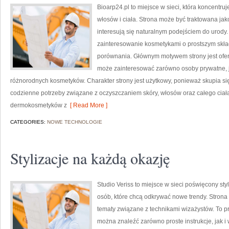
Bioarp24.pl to miejsce w sieci, która koncentruj
włosów i ciała. Strona może być traktowana ja
interesują się naturalnym podejściem do urody. 
zainteresowanie kosmetykami o prostszym skład
porównania. Głównym motywem strony jest ofer
może zainteresować zarówno osoby prywatne, j
różnorodnych kosmetyków. Charakter strony jest użytkowy, ponieważ skupia si
codzienne potrzeby związane z oczyszczaniem skóry, włosów oraz całego ciał
dermokosmetyków z
[ Read More ]
CATEGORIES:
NOWE TECHNOLOGIE
Stylizacje na każdą okazję
Studio Veriss to miejsce w sieci poświęcony s
osób, które chcą odkrywać nowe trendy. Strona 
tematy związane z technikami wizażystów. To 
można znaleźć zarówno proste instrukcje, jak i 