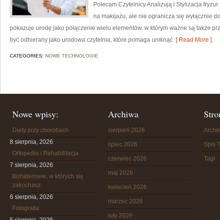
Polecam Czytelnicy Analizują i Stylizacja fryzu
na makijażu, ale nie ogranicza się wyłącznie 
pokazuje urodę jako połączenie wielu elementów, w którym ważne są także pr
być odbierany jako urodowa czytelnia, które pomaga uniknąć
[ Read More ]
CATEGORIES:
NOWE TECHNOLOGIE
Nowe wpisy:
Archiwa
Stro
Diety przy chorobach
sierpień 2026
Arch
8 sierpnia, 2026
lipiec 2026
Spis T
Ortopedia i Rehabilitacja
czerwiec 2026
Tagi
7 sierpnia, 2026
maj 2026
Bohaterowie, w których się
zakochasz
kwiecień 2026
6 sierpnia, 2026
marzec 2026
Fotografia
luty 2026