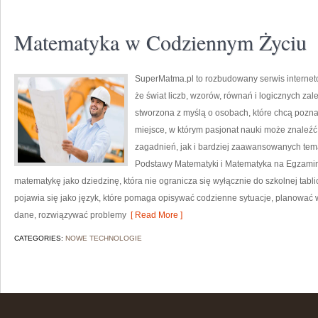
Matematyka w Codziennym Życiu
SuperMatma.pl to rozbudowany serwis internet
że świat liczb, wzorów, równań i logicznych zal
stworzona z myślą o osobach, które chcą poznaw
miejsce, w którym pasjonat nauki może znaleź
zagadnień, jak i bardziej zaawansowanych te
Podstawy Matematyki i Matematyka na Egzamini
matematykę jako dziedzinę, która nie ogranicza się wyłącznie do szkolnej tab
pojawia się jako język, które pomaga opisywać codzienne sytuacje, planować 
dane, rozwiązywać problemy
[ Read More ]
CATEGORIES:
NOWE TECHNOLOGIE