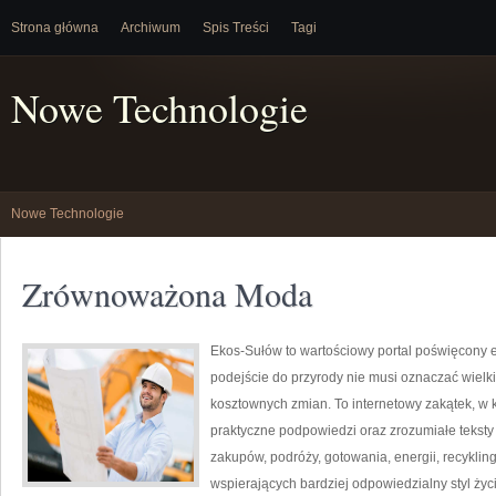
Strona główna
Archiwum
Spis Treści
Tagi
Nowe Technologie
Nowe Technologie
Zrównoważona Moda
Ekos-Sułów to wartościowy portal poświęcony e
podejście do przyrody nie musi oznaczać wielk
kosztownych zmian. To internetowy zakątek, w k
praktyczne podpowiedzi oraz zrozumiałe tekst
zakupów, podróży, gotowania, energii, recykli
wspierających bardziej odpowiedzialny styl życ