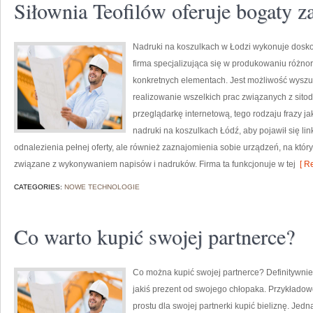
Siłownia Teofilów oferuje bogaty za
Nadruki na koszulkach w Łodzi wykonuje doskon
firma specjalizująca się w produkowaniu różn
konkretnych elementach. Jest możliwość wyszuka
realizowanie wszelkich prac związanych z sit
przeglądarkę internetową, tego rodzaju frazy ja
nadruki na koszulkach Łódź, aby pojawił się link
odnalezienia pełnej oferty, ale również zaznajomienia sobie urządzeń, na któ
związane z wykonywaniem napisów i nadruków. Firma ta funkcjonuje w tej
[ Re
CATEGORIES:
NOWE TECHNOLOGIE
Co warto kupić swojej partnerce?
Co można kupić swojej partnerce? Definitywnie 
jakiś prezent od swojego chłopaka. Przykładow
prostu dla swojej partnerki kupić bieliznę. Jedn