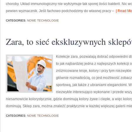
choroby. Układ immunologiczny nie wytrzymuje tak sporej ilości bakterii. Nic 
pewien wyznacznik. Jeśli fachowo podchodzimy do własnej pracy –
[ Read Mor
CATEGORIES:
NOWE TECHNOLOGIE
Zara, to sieć ekskluzywnych skle
Kolekcje zara, pozwalają dobrać odpowiedni dla
to jak najbardziej jedna z najlepszych kolekcj
zróżnicowane kroje, kolory i przy tym niezwykle
głównie rozmaitością, co jest możliwość zobac
sportową, jak także z ubraniami eleganckimi. 
niezwykle interesująco wykonane i przede wszy
niesamowicie kolorystycznie, gdzie dominują kolory żywe i ciepłe, a więc kol
dominują. Sklep zara, można znaleźć praktycznie w każdej większej galerii mi
CATEGORIES:
NOWE TECHNOLOGIE