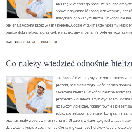
bieliznę! A w szczególności, że bielizna erotycz
sprawi przyjemność naszej dziewczynie, lecz r
usatysfakcjonowanymi ludźmi. W końcu nie ma 
bielizna założona przez własną kobietę. A gdzie w takim razie możemy kupić ero
bardzo dobrą jakością oraz całkiem atrakcyjnymi cenami? Dobrym rozwiązanie
CATEGORIES:
NOWE TECHNOLOGIE
Co należy wiedzieć odnośnie bieliz
Jak zadbać o własny styl? Jeżeli chciałbyś zro
prezent, bez cienia wątpliwości bardzo dobrym r
seksowną bieliznę. W końcu bielizna erotyczna
przypadków olśniewającym wyglądem. Można śm
dziewczyny bieliznę, robimy również prezent 
robić, aby seksowna bielizna, którą zamierzamy
przy tym mało wygórowanymi cenami? Strzałem w dziesiątkę jest to, aby najzwy
dziewczyny kupić przez Internet. Coraz większa ilość Polaków kupuje wszelaki