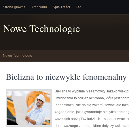
Strona główna
Archiwum
Spis Treści
Tagi
Nowe Technologie
Nowe Technologie
Bielizna to niezwykle fenomenalny
Bielizna to wybitnie niesamowity Jakakolwiek p
Uwidocznia to odzież ochronna, która jest ochr
jednostkach. Nie da się zakamuflować, ale tak
zagadnienie, jakie gwarantuje nie tylko ochron
wszelkich narządów ludzkich – sitodruk wrocła
do poważnego zadania, które dotyczy wskazanej