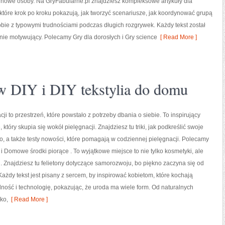
 nowe osoby. Na GryFabularne.pl znajdziesz kompleksowe artykuły dla
tóre krok po kroku pokazują, jak tworzyć scenariusze, jak koordynować grupą
obie z typowymi trudnościami podczas długich rozgrywek. Każdy tekst został
śnie motywujący. Polecamy Gry dla dorosłych i Gry science
[ Read More ]
 DIY i DIY tekstylia do domu
ji to przestrzeń, które powstało z potrzeby dbania o siebie. To inspirujący
który skupia się wokół pielęgnacji. Znajdziesz tu triki, jak podkreślić swoje
o, a także testy nowości, które pomagają w codziennej pielęgnacji. Polecamy
 i Domowe środki piorące . To wyjątkowe miejsce to nie tylko kosmetyki, ale
. Znajdziesz tu felietony dotyczące samorozwoju, bo piękno zaczyna się od
 Każdy tekst jest pisany z sercem, by inspirować kobietom, które kochają
ność i technologię, pokazując, że uroda ma wiele form. Od naturalnych
ko,
[ Read More ]