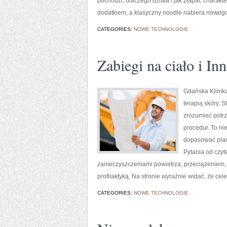
pochodzi, dlaczego działa i jak złapać charakt
dodatkiem, a klasyczny noodle nabiera noweg
CATEGORIES:
NOWE TECHNOLOGIE
Zabiegi na ciało i In
Gdańska Klinika
terapią skóry. 
zrozumieć potr
procedur. To nie
dopasować plan 
Pytania od czyt
zanieczyszczeniami powietrza, przeciążeniem, a
profilaktyką. Na stronie wyraźnie widać, że cele
CATEGORIES:
NOWE TECHNOLOGIE