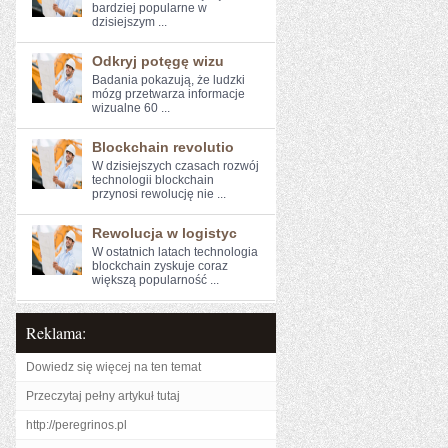
bardziej ​popularne w
dzisiejszym ...
Odkryj potęgę wizu
Badania⁣ pokazują, że ludzki
mózg przetwarza ‌informacje
wizualne 60 ...
Blockchain revolutio
W dzisiejszych czasach rozwój
technologii blockchain
przynosi rewolucję⁣ nie ...
Rewolucja w logistyc
W⁣ ostatnich latach technologia
blockchain zyskuje coraz
większą popularność ...
Reklama:
Dowiedz się więcej na ten temat
Przeczytaj pełny artykuł tutaj
http://peregrinos.pl