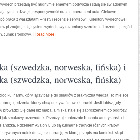
ak wydech przestają być nudnym elementem podwozia i stają się świadomym
jącym na dźwięk, responsywność oraz temperament auta. Ciekawe
spółpraca z warsztatami – testy i recenzje serwisów i Kolektory wydechowe i
low.pl znajduje się system wydechowy rozumiany szeroko: od przedniej części
ch, tłumik środkowy,
[ Read More ]
a (szwedzka, norweska, fińska) i
a (szwedzka, norweska, fińska)
blog kulinarny, który łączy pasję do smaków z praktyczną wiedzą. To miejsce
dobrego jedzenia, którzy chcą odkrywać nowe kierunki. Jeśli lubisz, gdy
 prowadzi Cię dalej niż mapa, a miska staje się zaproszeniem do podróży,
st jak smakowy przewodnik. Przeczytaj koniecznie Kuchnia amerykańska i
landzka. Rdzeniem Avalon Club są kulinarne tradycje różnych krajów.
h, urywanych notek dostajesz narrację, w której przepis ma kontekst: skąd