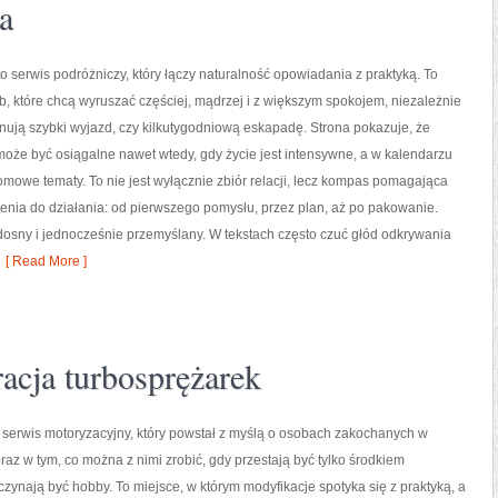
a
o serwis podróżniczy, który łączy naturalność opowiadania z praktyką. To
b, które chcą wyruszać częściej, mądrzej i z większym spokojem, niezależnie
anują szybki wyjazd, czy kilkutygodniową eskapadę. Strona pokazuje, że
że być osiągalne nawet wtedy, gdy życie jest intensywne, a w kalendarzu
omowe tematy. To nie jest wyłącznie zbiór relacji, lecz kompas pomagająca
enia do działania: od pierwszego pomysłu, przez plan, aż po pakowanie.
dosny i jednocześnie przemyślany. W tekstach często czuć głód odkrywania
[ Read More ]
racja turbosprężarek
 serwis motoryzacyjny, który powstał z myślą o osobach zakochanych w
z w tym, co można z nimi zrobić, gdy przestają być tylko środkiem
aczynają być hobby. To miejsce, w którym modyfikacje spotyka się z praktyką, a