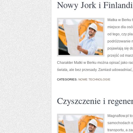
Nowy Jork i Finlandi
Matka w Berku t
miejsce dla osó
od tego, czy pl
podróżowanie mo
pojawiają się d
przejść od marz
Charakter Matki w Berku można opisać jako ra
świata, ale bez przesady. Zamiast udowadniać,
CATEGORIES:
NOWE TECHNOLOGIE
Czyszczenie i regene
Magnaflow.pl to
samochodach ora
transportu, a z