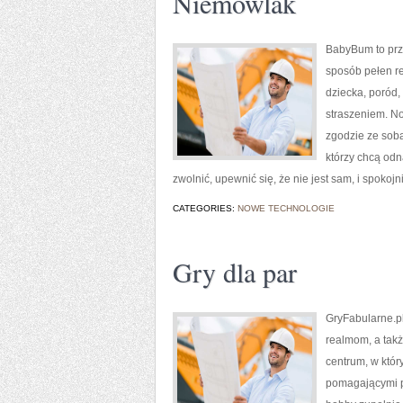
Niemowlak
BabyBum to prze
sposób pełen ref
dziecka, poród,
straszeniem. No
zgodzie ze sobą
którzy chcą odn
zwolnić, upewnić się, że nie jest sam, i spokoj
CATEGORIES:
NOWE TECHNOLOGIE
Gry dla par
GryFabularne.pl
realmom, a tak
centrum, w któr
pomagającymi p