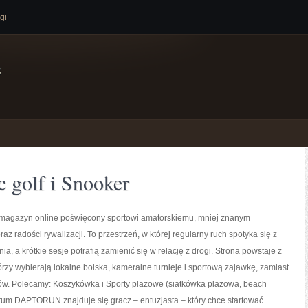
gi
e
sc golf i Snooker
agazyn online poświęcony sportowi amatorskiemu, mniej znanym
z radości rywalizacji. To przestrzeń, w której regularny ruch spotyka się z
a, a krótkie sesje potrafią zamienić się w relację z drogi. Strona powstaje z
tórzy wybierają lokalne boiska, kameralne turnieje i sportową zajawkę, zamiast
rów. Polecamy: Koszykówka i Sporty plażowe (siatkówka plażowa, beach
rum DAPTORUN znajduje się gracz – entuzjasta – który chce startować