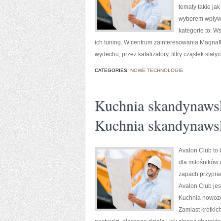
tematy takie j
wyborem wpływa
kategorie to: W
ich tuning. W centrum zainteresowania Magnaf
wydechu, przez katalizatory, filtry cząstek stały
CATEGORIES:
NOWE TECHNOLOGIE
Kuchnia skandynawsk
Kuchnia skandynawsk
Avalon Club to 
dla miłośników 
zapach przypraw
Avalon Club je
Kuchnia nowoze
Zamiast krótkic