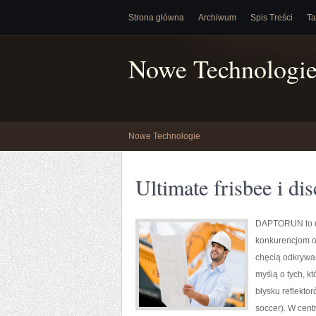
Strona główna
Archiwum
Spis Treści
Ta
Nowe Technologi
Nowe Technologie
Ultimate frisbee i di
DAPTORUN to m
konkurencjom ora
chęcią odkrywani
myślą o tych, k
błysku reflekto
soccer). W cent