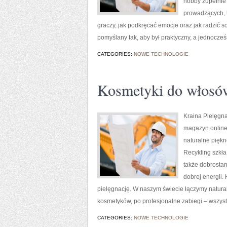
hobby zupełnie
prowadzących, k
graczy, jak podkręcać emocje oraz jak radzić s
pomyślany tak, aby był praktyczny, a jednocze
CATEGORIES:
NOWE TECHNOLOGIE
Kosmetyki do włosów
Kraina Pielęgnac
magazyn online, 
naturalne piękn
Recykling szkła
także dobrostan
dobrej energii.
pielęgnację. W naszym świecie łączymy natural
kosmetyków, po profesjonalne zabiegi – wszyst
CATEGORIES:
NOWE TECHNOLOGIE