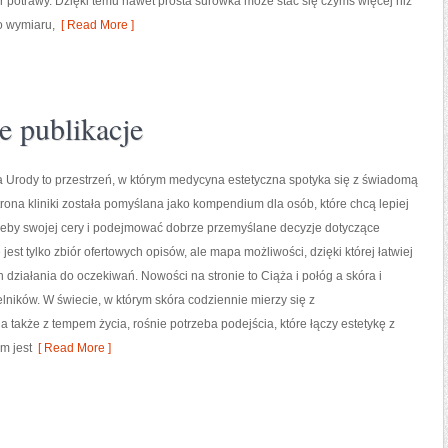
er potrawy. Dzięki temu nawet prosta surówka może stać się czymś więcej niż
o wymiaru,
[ Read More ]
ne publikacje
 Urody to przestrzeń, w którym medycyna estetyczna spotyka się z świadomą
Strona kliniki została pomyślana jako kompendium dla osób, które chcą lepiej
zeby swojej cery i podejmować dobrze przemyślane decyzje dotyczące
 jest tylko zbiór ofertowych opisów, ale mapa możliwości, dzięki której łatwiej
działania do oczekiwań. Nowości na stronie to Ciąża i połóg a skóra i
elników. W świecie, w którym skóra codziennie mierzy się z
 także z tempem życia, rośnie potrzeba podejścia, które łączy estetykę z
m jest
[ Read More ]