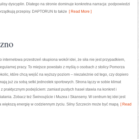
lisy dyscyplin. Dlatego na stronie dominuje konkretna narracja: podpowiedzi
 porządkują przepisy. DAPTORUN to także
[ Read More ]
czno
o internetowa przestrzeń skupiona wokół idei, że siła nie jest przypadkiem,
regularnej pracy. To miejsce powstało z myślą o osobach z stolicy Pomorza
kolic, które chcą wejść na wyższy poziom – niezależnie od tego, czy dopiero
mają już za sobą setki jednostek sportowych. Strona łączy w sobie klimat
 z praktycznym podejściem: zamiast pustych haseł stawia na konkret i
ziałania. Zobacz też Świnoujście i Muzea i Skanseny. W centrum tej idei jest
na większą energię w codziennym życiu. Silny Szczecin może być mapą
[ Read