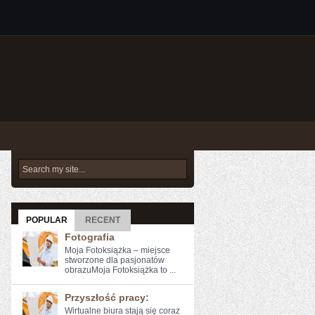
POPULAR
RECENT
Fotografia
Moja Fotoksiążka – miejsce
stworzone dla pasjonatów
obrazuMoja Fotoksiążka to ...
Przyszłość pracy:
Wirtualne biura‍ stają się ​coraz