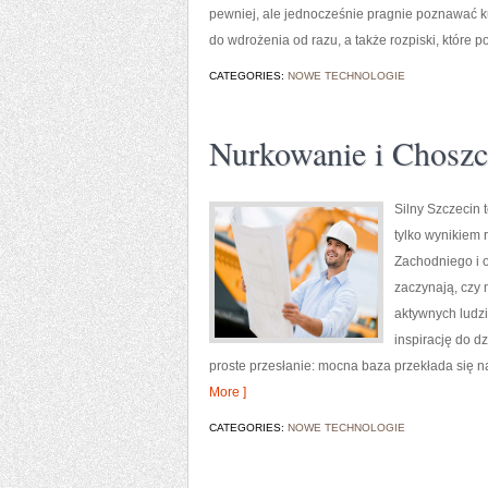
pewniej, ale jednocześnie pragnie poznawać ku
do wdrożenia od razu, a także rozpiski, które
CATEGORIES:
NOWE TECHNOLOGIE
Nurkowanie i Chosz
Silny Szczecin t
tylko wynikiem 
Zachodniego i o
zaczynają, czy 
aktywnych ludzi
inspirację do d
proste przesłanie: mocna baza przekłada się 
More ]
CATEGORIES:
NOWE TECHNOLOGIE