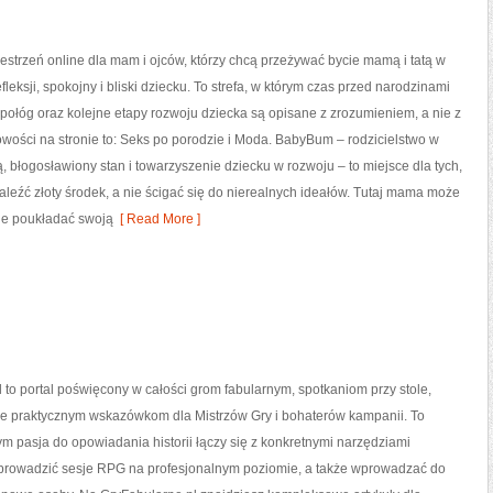
strzeń online dla mam i ojców, którzy chcą przeżywać bycie mamą i tatą w
leksji, spokojny i bliski dziecku. To strefa, w którym czas przed narodzinami
 połóg oraz kolejne etapy rozwoju dziecka są opisane z zrozumieniem, a nie z
wości na stronie to: Seks po porodzie i Moda. BabyBum – rodzicielstwo w
, błogosławiony stan i towarzyszenie dziecku w rozwoju – to miejsce dla tych,
aleźć złoty środek, a nie ścigać się do nierealnych ideałów. Tutaj mama może
nie poukładać swoją
[ Read More ]
 to portal poświęcony w całości grom fabularnym, spotkaniom przy stole,
że praktycznym wskazówkom dla Mistrzów Gry i bohaterów kampanii. To
ym pasja do opowiadania historii łączy się z konkretnymi narzędziami
rowadzić sesje RPG na profesjonalnym poziomie, a także wprowadzać do