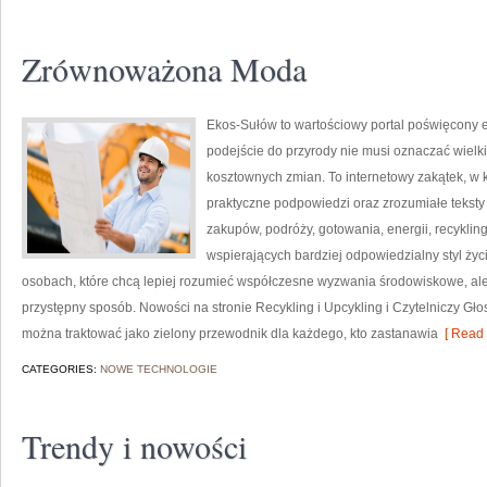
Zrównoważona Moda
Ekos-Sułów to wartościowy portal poświęcony e
podejście do przyrody nie musi oznaczać wielk
kosztownych zmian. To internetowy zakątek, w k
praktyczne podpowiedzi oraz zrozumiałe tekst
zakupów, podróży, gotowania, energii, recykli
wspierających bardziej odpowiedzialny styl życ
osobach, które chcą lepiej rozumieć współczesne wyzwania środowiskowe, ale
przystępny sposób. Nowości na stronie Recykling i Upcykling i Czytelniczy Gł
można traktować jako zielony przewodnik dla każdego, kto zastanawia
[ Read 
CATEGORIES:
NOWE TECHNOLOGIE
Trendy i nowości