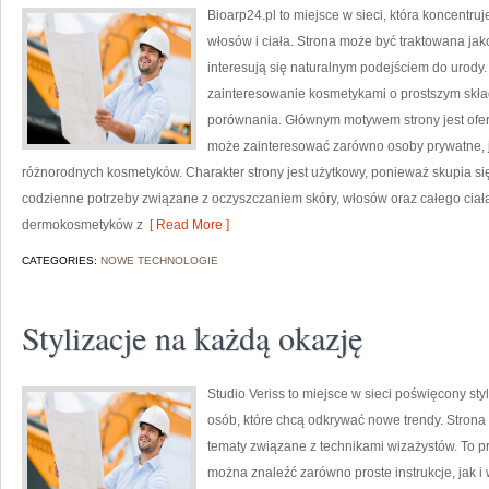
Bioarp24.pl to miejsce w sieci, która koncentruj
włosów i ciała. Strona może być traktowana ja
interesują się naturalnym podejściem do urody. 
zainteresowanie kosmetykami o prostszym skład
porównania. Głównym motywem strony jest ofer
może zainteresować zarówno osoby prywatne, j
różnorodnych kosmetyków. Charakter strony jest użytkowy, ponieważ skupia si
codzienne potrzeby związane z oczyszczaniem skóry, włosów oraz całego ciał
dermokosmetyków z
[ Read More ]
CATEGORIES:
NOWE TECHNOLOGIE
Stylizacje na każdą okazję
Studio Veriss to miejsce w sieci poświęcony s
osób, które chcą odkrywać nowe trendy. Strona 
tematy związane z technikami wizażystów. To 
można znaleźć zarówno proste instrukcje, jak i 