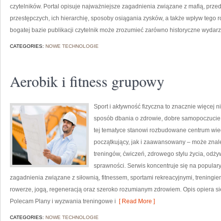
czytelników. Portal opisuje najważniejsze zagadnienia związane z mafią, prze
przestępczych, ich hierarchię, sposoby osiągania zysków, a także wpływ tego r
bogatej bazie publikacji czytelnik może zrozumieć zarówno historyczne wydarze
CATEGORIES:
NOWE TECHNOLOGIE
Aerobik i fitness grupowy
Sport i aktywność fizyczna to znacznie więcej niż
sposób dbania o zdrowie, dobre samopoczucie
tej tematyce stanowi rozbudowane centrum wie
początkujący, jak i zaawansowany – może znal
treningów, ćwiczeń, zdrowego stylu życia, odż
sprawności. Serwis koncentruje się na popular
zagadnienia związane z siłownią, fitnessem, sportami rekreacyjnymi, treningi
rowerze, jogą, regeneracją oraz szeroko rozumianym zdrowiem. Opis opiera si
Polecam Plany i wyzwania treningowe i
[ Read More ]
CATEGORIES:
NOWE TECHNOLOGIE