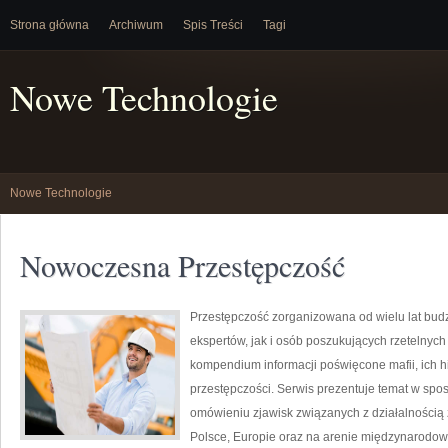
Strona główna
Archiwum
Spis Treści
Tagi
Nowe Technologie
Nowe Technologie
Nowoczesna Przestępczość
Przestępczość zorganizowana od wielu lat bu
ekspertów, jak i osób poszukujących rzetelnyc
kompendium informacji poświęcone mafii, ich hi
przestępczości. Serwis prezentuje temat w spos
omówieniu zjawisk związanych z działalnością
Polsce, Europie oraz na arenie międzynarodowe