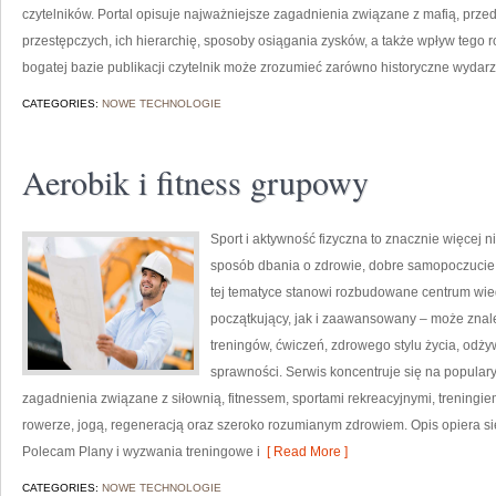
czytelników. Portal opisuje najważniejsze zagadnienia związane z mafią, prze
przestępczych, ich hierarchię, sposoby osiągania zysków, a także wpływ tego r
bogatej bazie publikacji czytelnik może zrozumieć zarówno historyczne wydarze
CATEGORIES:
NOWE TECHNOLOGIE
Aerobik i fitness grupowy
Sport i aktywność fizyczna to znacznie więcej niż
sposób dbania o zdrowie, dobre samopoczucie
tej tematyce stanowi rozbudowane centrum wie
początkujący, jak i zaawansowany – może znal
treningów, ćwiczeń, zdrowego stylu życia, odż
sprawności. Serwis koncentruje się na popular
zagadnienia związane z siłownią, fitnessem, sportami rekreacyjnymi, treningi
rowerze, jogą, regeneracją oraz szeroko rozumianym zdrowiem. Opis opiera si
Polecam Plany i wyzwania treningowe i
[ Read More ]
CATEGORIES:
NOWE TECHNOLOGIE