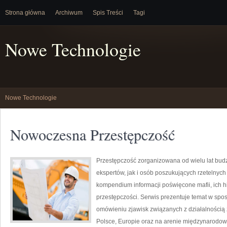
Strona główna
Archiwum
Spis Treści
Tagi
Nowe Technologie
Nowe Technologie
Nowoczesna Przestępczość
Przestępczość zorganizowana od wielu lat bu
ekspertów, jak i osób poszukujących rzetelnyc
kompendium informacji poświęcone mafii, ich hi
przestępczości. Serwis prezentuje temat w spos
omówieniu zjawisk związanych z działalnością
Polsce, Europie oraz na arenie międzynarodowe