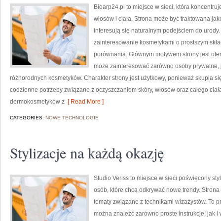
Bioarp24.pl to miejsce w sieci, która koncentruj
włosów i ciała. Strona może być traktowana ja
interesują się naturalnym podejściem do urody. 
zainteresowanie kosmetykami o prostszym skład
porównania. Głównym motywem strony jest ofer
może zainteresować zarówno osoby prywatne, j
różnorodnych kosmetyków. Charakter strony jest użytkowy, ponieważ skupia si
codzienne potrzeby związane z oczyszczaniem skóry, włosów oraz całego ciał
dermokosmetyków z
[ Read More ]
CATEGORIES:
NOWE TECHNOLOGIE
Stylizacje na każdą okazję
Studio Veriss to miejsce w sieci poświęcony s
osób, które chcą odkrywać nowe trendy. Strona 
tematy związane z technikami wizażystów. To 
można znaleźć zarówno proste instrukcje, jak i 