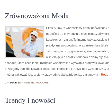
Zrównoważona Moda
Ekos-Sułów to wartościowy portal poświęcony e
podejście do przyrody nie musi oznaczać wielk
kosztownych zmian. To internetowy zakątek, w k
praktyczne podpowiedzi oraz zrozumiałe tekst
zakupów, podróży, gotowania, energii, recykli
wspierających bardziej odpowiedzialny styl życ
osobach, które chcą lepiej rozumieć współczesne wyzwania środowiskowe, ale
przystępny sposób. Nowości na stronie Recykling i Upcykling i Czytelniczy Gł
można traktować jako zielony przewodnik dla każdego, kto zastanawia
[ Read 
CATEGORIES:
NOWE TECHNOLOGIE
Trendy i nowości