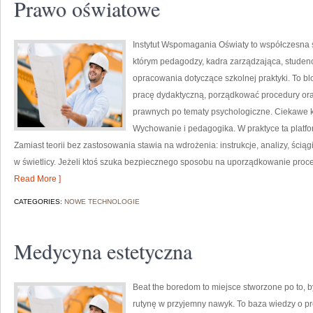
Prawo oświatowe
Instytut Wspomagania Oświaty to współczesna 
którym pedagodzy, kadra zarządzająca, studen
opracowania dotyczące szkolnej praktyki. To bl
pracę dydaktyczną, porządkować procedury or
prawnych po tematy psychologiczne. Ciekawe k
Wychowanie i pedagogika. W praktyce ta platfor
Zamiast teorii bez zastosowania stawia na wdrożenia: instrukcje, analizy, ściąg
w świetlicy. Jeżeli ktoś szuka bezpiecznego sposobu na uporządkowanie pro
Read More ]
CATEGORIES:
NOWE TECHNOLOGIE
Medycyna estetyczna
Beat the boredom to miejsce stworzone po to, 
rutynę w przyjemny nawyk. To baza wiedzy o p