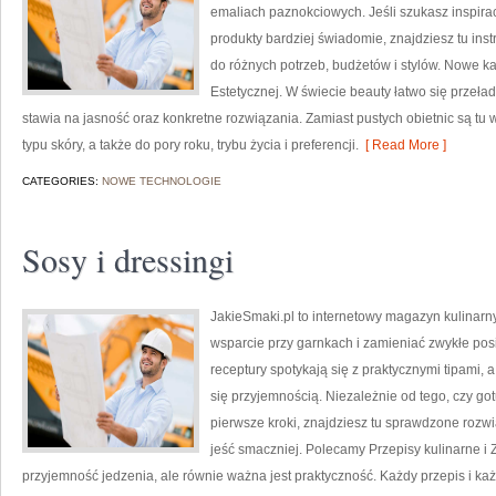
emaliach paznokciowych. Jeśli szukasz inspiracj
produkty bardziej świadomie, znajdziesz tu in
do różnych potrzeb, budżetów i stylów. Nowe k
Estetycznej. W świecie beauty łatwo się przeł
stawia na jasność oraz konkretne rozwiązania. Zamiast pustych obietnic są tu
typu skóry, a także do pory roku, trybu życia i preferencji.
[ Read More ]
CATEGORIES:
NOWE TECHNOLOGIE
Sosy i dressingi
JakieSmaki.pl to internetowy magazyn kulinarny
wsparcie przy garnkach i zamieniać zwykłe pos
receptury spotykają się z praktycznymi tipami, 
się przyjemnością. Niezależnie od tego, czy go
pierwsze kroki, znajdziesz tu sprawdzone rozwi
jeść smaczniej. Polecamy Przepisy kulinarne i 
przyjemność jedzenia, ale równie ważna jest praktyczność. Każdy przepis i k