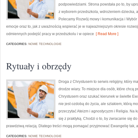
podpowiedziami. Strona powstała po to, by upr
z wyborem przedszkola, wdrożeniem dziecka, a 
Polecamy Rozwój mowy i komunikacja i Wybór ż
emocje oraz to, jak z uważnością wspierać je w najważniejszym okresie rozw
odmiennych podejść pracy w przedszkolu i w opiece
[ Read More ]
CATEGORIES:
NOWE TECHNOLOGIE
Rytuały i obrzędy
Droga z Chrystusem to serwis religijny, który 
drodze wiary. To miejsce dla osób, które chcą p
Chrystusem oraz szukać kierunek w świetle Ewan
nie jest ozdobą do życia, ale szlakiem, którą m
przeczytać Ateizm i agnostycyzm i Religia. Na 
się z praktyką. Chodzi o to, by zwracanie się do
prawdziwą relacją. Dlatego treści mogą pomagać przyjmować Ewangelię tak, 
CATEGORIES:
NOWE TECHNOLOGIE