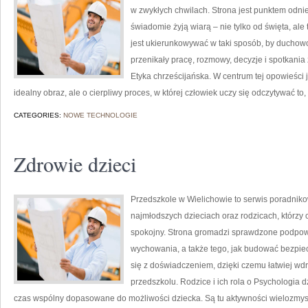
w zwykłych chwilach. Strona jest punktem odnie
świadomie żyją wiarą – nie tylko od święta, ale 
jest ukierunkowywać w taki sposób, by duchowoś
przenikały pracę, rozmowy, decyzje i spotkania 
Etyka chrześcijańska. W centrum tej opowieści 
idealny obraz, ale o cierpliwy proces, w której człowiek uczy się odczytywać to,
CATEGORIES:
NOWE TECHNOLOGIE
Zdrowie dzieci
Przedszkole w Wielichowie to serwis poradniko
najmłodszych dzieciach oraz rodzicach, którzy
spokojny. Strona gromadzi sprawdzone podpowi
wychowania, a także tego, jak budować bezpiec
się z doświadczeniem, dzięki czemu łatwiej wd
przedszkolu. Rodzice i ich rola o Psychologia d
czas wspólny dopasowane do możliwości dziecka. Są tu aktywności wielozmysłow