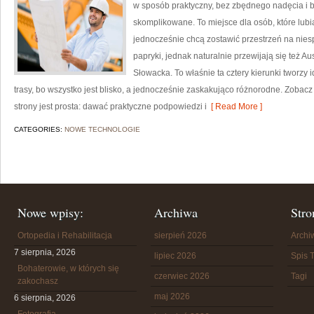
w sposób praktyczny, bez zbędnego nadęcia i 
skomplikowane. To miejsce dla osób, które lubi
jednocześnie chcą zostawić przestrzeń na nies
papryki, jednak naturalnie przewijają się też A
Słowacka. To właśnie ta cztery kierunki tworzy 
trasy, bo wszystko jest blisko, a jednocześnie zaskakująco różnorodne. Zobacz te
strony jest prosta: dawać praktyczne podpowiedzi i
[ Read More ]
CATEGORIES:
NOWE TECHNOLOGIE
Nowe wpisy:
Archiwa
Stro
Ortopedia i Rehabilitacja
sierpień 2026
Arch
7 sierpnia, 2026
lipiec 2026
Spis T
Bohaterowie, w których się
czerwiec 2026
Tagi
zakochasz
maj 2026
6 sierpnia, 2026