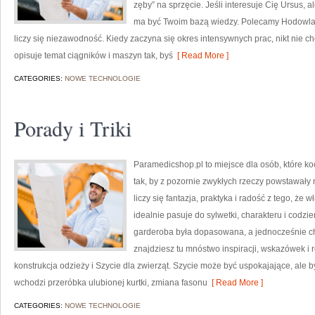
zęby” na sprzęcie. Jeśli interesuje Cię Ursus, a
ma być Twoim bazą wiedzy. Polecamy Hodowla z
liczy się niezawodność. Kiedy zaczyna się okres intensywnych prac, nikt nie c
opisuje temat ciągników i maszyn tak, byś
[ Read More ]
CATEGORIES:
NOWE TECHNOLOGIE
Porady i Triki
Paramedicshop.pl to miejsce dla osób, które ko
tak, by z pozornie zwykłych rzeczy powstawały n
liczy się fantazja, praktyka i radość z tego, że
idealnie pasuje do sylwetki, charakteru i codzi
garderoba była dopasowana, a jednocześnie c
znajdziesz tu mnóstwo inspiracji, wskazówek i 
konstrukcja odzieży i Szycie dla zwierząt. Szycie może być uspokajające, ale
wchodzi przeróbka ulubionej kurtki, zmiana fasonu
[ Read More ]
CATEGORIES:
NOWE TECHNOLOGIE