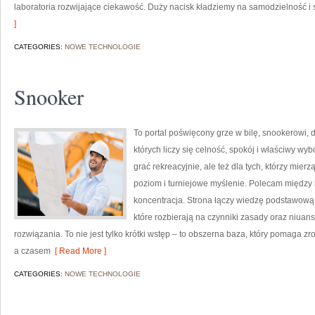
laboratoria rozwijające ciekawość. Duży nacisk kładziemy na samodzielność i
]
CATEGORIES:
NOWE TECHNOLOGIE
Snooker
To portal poświęcony grze w bilę, snookerowi, 
których liczy się celność, spokój i właściwy wyb
grać rekreacyjnie, ale też dla tych, którzy mie
poziom i turniejowe myślenie. Polecam między i
koncentracja. Strona łączy wiedzę podstawową z
które rozbierają na czynniki zasady oraz niuan
rozwiązania. To nie jest tylko krótki wstęp – to obszerna baza, który pomaga
a czasem
[ Read More ]
CATEGORIES:
NOWE TECHNOLOGIE