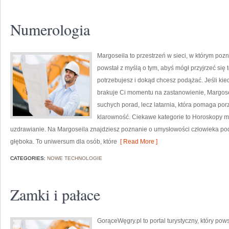
Numerologia
Margoseila to przestrzeń w sieci, w którym pozn
powstał z myślą o tym, abyś mógł przyjrzeć się t
potrzebujesz i dokąd chcesz podążać. Jeśli ki
brakuje Ci momentu na zastanowienie, Margoseila
suchych porad, lecz latarnia, która pomaga po
klarowność. Ciekawe kategorie to Horoskopy m
uzdrawianie. Na Margoseila znajdziesz poznanie o umysłowości człowieka pod
głęboka. To uniwersum dla osób, które
[ Read More ]
CATEGORIES:
NOWE TECHNOLOGIE
Zamki i pałace
GorąceWęgry.pl to portal turystyczny, który p