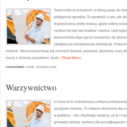
Świat roślin to przestrzeń, w której pasja do zi
pielęgnacji ogrodów. To opowieść o tym, jak zw
dopieszczoną strefę relaksu, gdzie rośliny ro
centrum tej idei stoi Kraków i okolice, czyli reg
jednocześnie daje ogrom możliwości do tworz
zakątków po kompleksowe inwestycje. Polecamy
roślinne. Strona koncentruje się na trzech filarach: aranżacji, tworzeniu oraz 
marzy o zielonej przestrzeni, może
[ Read More ]
CATEGORIES:
NOWE TECHNOLOGIE
Warzywnictwo
e-Ursus.pl to rozbudowana witryna poświęcona
sprzętowi rolnemu. To miejsce stworzone dla o
w praktyce – bez zbędnego nadęcia, za to z na
gromadzi wiedzę zarówno dla początkujących roln