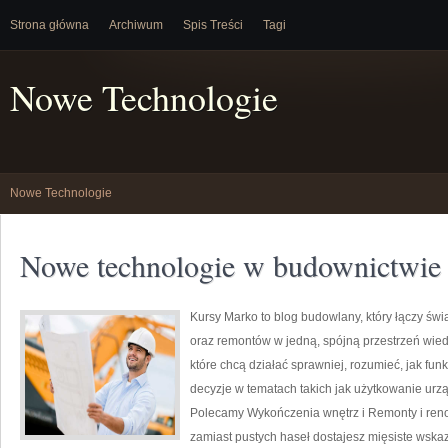
Strona główna
Archiwum
Spis Treści
Tagi
Nowe Technologie
Nowe Technologie
Nowe technologie w budownictwie
Kursy Marko to blog budowlany, który łączy ś
oraz remontów w jedną, spójną przestrzeń wied
które chcą działać sprawniej, rozumieć, jak fun
decyzje w tematach takich jak użytkowanie urz
Polecamy Wykończenia wnętrz i Remonty i renow
zamiast pustych haseł dostajesz mięsiste wska