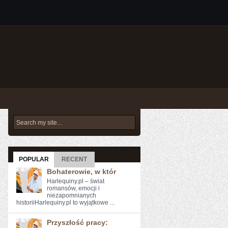
POPULAR
RECENT
Bohaterowie, w któr
Harlequiny.pl – świat
romansów, emocji i
niezapomnianych
historiiHarlequiny.pl to wyjątkowe ...
Przyszłość pracy: