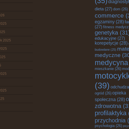
(35)
diagnosty
dieta
(27)
dom
(26)
commerce
(
026
egzaminy
(28)
fa
2025
(27)
fitness medyc
genetyka
(31
2025
edukacyjne
(27)
ik 2025
korepetycje
(28)
mate
2025
budowlane
(25)
medyczne
(3
2025
medycyna
5
mieszkanie
(26)
mod
motocykl
2025
(39)
odchudza
2025
opieka
ogród
(26)
o
025
społeczna
(28)
zdrowotna
(3
profilaktyka
przychodnia
(
psychologia
(26)
psy