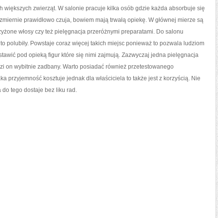
FIGURZE
h większych zwierząt. W salonie pracuje kilka osób gdzie każda absorbuje się
SPĘDZA
SPANIE
niezmiernie prawidłowo czuja, bowiem mają trwałą opiekę. W głównej mierze są
Z
POWIEK
zyżone włosy czy też pielęgnacja przeróżnymi preparatami. Do salonu
e to polubiły. Powstaje coraz więcej takich miejsc ponieważ to pozwala ludziom
tawić pod opieką figur które się nimi zajmują. Zazwyczaj jedna pielęgnacja
zi on wybitnie zadbany. Warto posiadać również przetestowanego
ka przyjemność kosztuje jednak dla właściciela to także jest z korzyścią. Nie
do tego dostaje bez liku rad.