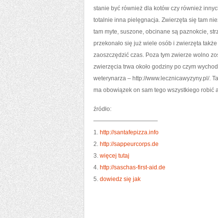
stanie być również dla kotów czy również innyc
totalnie inna pielęgnacja. Zwierzęta się tam 
tam myte, suszone, obcinane są paznokcie, str
przekonało się już wiele osób i zwierzęta takż
zaoszczędzić czas. Poza tym zwierze wolno zos
zwierzęcia trwa około godziny po czym wychod
weterynarza – http://www.lecznicawyzyny.pl/. Ta
ma obowiązek on sam tego wszystkiego robić a 
źródło:
———————————
1.
http://santafepizza.info
2.
http://sappeurcorps.de
3.
więcej tutaj
4.
http://saschas-first-aid.de
5.
dowiedz się jak