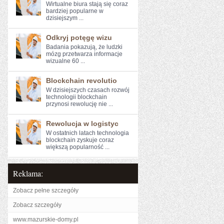
Wirtualne biura‍ stają się ​coraz
bardziej ​popularne w
dzisiejszym ...
Odkryj potęgę wizu
Badania⁣ pokazują, że ludzki
mózg przetwarza ‌informacje
wizualne 60 ...
Blockchain revolutio
W dzisiejszych czasach rozwój
technologii blockchain
przynosi rewolucję⁣ nie ...
Rewolucja w logistyc
W⁣ ostatnich latach technologia
blockchain zyskuje coraz
większą popularność ...
Reklama:
Zobacz pełne szczegóły
Zobacz szczegóły
www.mazurskie-domy.pl