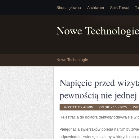
Strona główna
Archiwum
Spis Treści
Ta
Nowe Technologi
Nowe Technologie
Napięcie przed wizyt
pewnością nie jednej
POSTED BY ADMIN
ON SIE - 15 - 2025
WI
Rejestracja do doktora dentysty odbywa się w 
Pielęgnacja zwierzaków polega na tym by zwierz
odpowiednie zwierzęce salony w których dba si