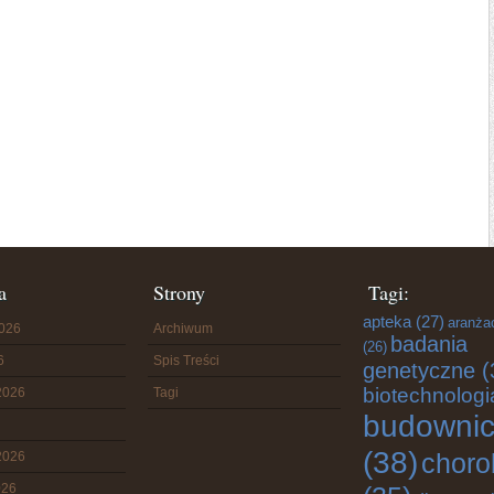
a
Strony
Tagi:
apteka
(27)
aranża
2026
Archiwum
badania
(26)
6
Spis Treści
genetyczne
(
biotechnologi
2026
Tagi
budowni
(38)
choro
2026
026