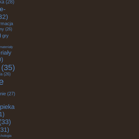
ka
(28)
e-
32)
rmacja
zny
(26)
)
gry
materiały
riały
0)
(35)
a
(26)
e
nie
(27)
pieka
1)
(33)
31)
chologia