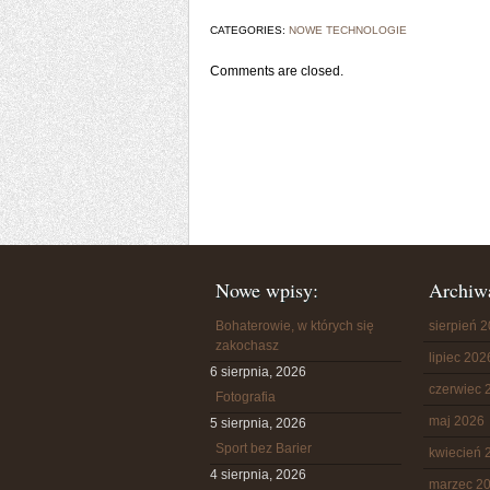
CATEGORIES:
NOWE TECHNOLOGIE
Comments are closed.
Nowe wpisy:
Archiw
Bohaterowie, w których się
sierpień 
zakochasz
lipiec 202
6 sierpnia, 2026
czerwiec 
Fotografia
maj 2026
5 sierpnia, 2026
Sport bez Barier
kwiecień 
4 sierpnia, 2026
marzec 2