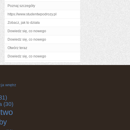
Poznaj szczegóły
https://www.studentwpodrozy.pl
Zobacz, jak to działa
Dowiedz się, co nowego
Dowiedz się, co nowego
Otwórz teraz
Dowiedz się, co nowego
cja wnętrz
31)
a
(30)
ctwo
by