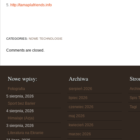
5.
http://tamaplafriends.info
CATEGORIES:
NOWE TECHNOLOGIE
Comments are closed.
Nowe wpisy:
Archiwa
Stro
Fotografia
sierpień 2026
Arch
5 sierpnia, 2026
lipiec 2026
Spis T
Sport bez Barier
czerwiec 2026
Tagi
4 sierpnia, 2026
maj 2026
Himalaje (Azja)
kwiecień 2026
3 sierpnia, 2026
Literatura na Ekranie
marzec 2026