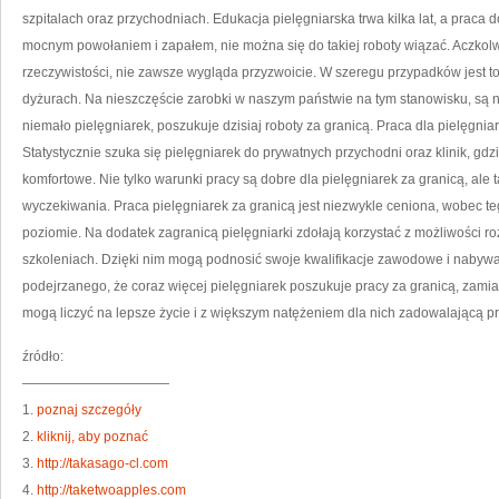
szpitalach oraz przychodniach. Edukacja pielęgniarska trwa kilka lat, a praca d
mocnym powołaniem i zapałem, nie można się do takiej roboty wiązać. Aczkolwi
rzeczywistości, nie zawsze wygląda przyzwoicie. W szeregu przypadków jest to
dyżurach. Na nieszczęście zarobki w naszym państwie na tym stanowisku, są na
niemało pielęgniarek, poszukuje dzisiaj roboty za granicą. Praca dla pielęgniar
Statystycznie szuka się pielęgniarek do prywatnych przychodni oraz klinik, gd
komfortowe. Nie tylko warunki pracy są dobre dla pielęgniarek za granicą, ale
wyczekiwania. Praca pielęgniarek za granicą jest niezwykle ceniona, wobec te
poziomie. Na dodatek zagranicą pielęgniarki zdołają korzystać z możliwości r
szkoleniach. Dzięki nim mogą podnosić swoje kwalifikacje zawodowe i nabyw
podejrzanego, że coraz więcej pielęgniarek poszukuje pracy za granicą, zami
mogą liczyć na lepsze życie i z większym natężeniem dla nich zadowalającą 
źródło:
———————————
1.
poznaj szczegóły
2.
kliknij, aby poznać
3.
http://takasago-cl.com
4.
http://taketwoapples.com