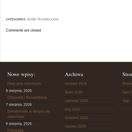
CATEGORIES:
NOWE TECHNOLOGIE
Comments are closed.
Nowe wpisy:
Archiwa
Stro
Diety przy chorobach
sierpień 2026
Arch
8 sierpnia, 2026
lipiec 2026
Spis T
Ortopedia i Rehabilitacja
czerwiec 2026
Tagi
7 sierpnia, 2026
maj 2026
Bohaterowie, w których się
zakochasz
kwiecień 2026
6 sierpnia, 2026
marzec 2026
Fotografia