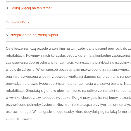
3.
Odkryj więcej na ten temat
4.
mapa strony
5.
Przejdź do pełnej wersji wpisu
Cele leczenia liczą przede wszystkim na tym, żeby dany pacjent powrócić do z
rehabilitacji. Powinny z nich korzystać osoby, które mają konkretne zaburzenia 
zastosowaniu dobrej odmiany rehabilitacji, korzystać na przykład z dyscyplin
wrócić do zdrowia. W ten sposób pozostaną im przywrócone trafna sprawność fiz
ona im przywrócona w pełni, z powodu wielkości danego schorzenia, to na pe
prowadzenie prawie typowego życia – oto rehabilitacja warszawa bielany. Nal
rehabilitacji. Skupiają się one w głównej mierze na odtworzeniu, jak i kompensa
w wyniku choroby, czy jakiegoś wypadku. Dzięki przyjęciu trafnej formy leczeni
przywrócone potrzeby życiowe. Niezmiernie znacząca przy tym jest systematy
usprawnionego. W następstwie tego osoby, które decydują się na taką formę le
zdeterminowane.