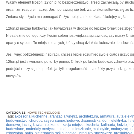
Ważny element filozofii 12ton.pl to bezpieczeństwo. Treści zachęcają, by słuch
organizm reaguje inaczej. Jeśli pojawiają się ból, warto skonsultować się ze fiz
Zmiana stylu życia ma pomagać Ci żyć lepiej, a nie dokładać kolejny ciężar.
12ton.pl można traktować jak towarzysza w drodze do lepszej formy: bez zbędn
Niezależnie od tego, czy Twoim celem jest większa sprawność, czy marzy Ci się
oparty o system. To miejsce dla tych, którzy chcą działać skutecznie i budować 
Jeśli więc potrzebujesz inspiracji, chcesz lepiej rozumieć swoje ciało i uczyć 
12ton.pl jest stworzone po to, by pomóc Ci krok po kroku budować zdrowie ora
podejściu liczy się nie perfekcja, tylko regularność — a efekty przychodzą jak
nawyków.
CATEGORIES:
NOWE TECHNOLOGIE
Tagi:
akcesoria kuchenne
,
aranżacja wnętrz
,
architektura
,
armatura
,
auta elekt
budownictwo
,
choroby
,
części samochodowe
,
diagnostyka
,
dom
,
elektryka
,
fit
domowe
,
jachty
,
kawiarnie
,
komunikacja miejska
,
kuchnia
,
kulinaria
,
łodzie
,
log
budowlane
,
materiały medyczne
,
meble
,
mieszkanie
,
motocykle
,
motoryzacja
,
zdrowotna
,
patio
,
pielęgnacja roślin
,
pociągi
,
produkty spożywcze
,
profilaktyka