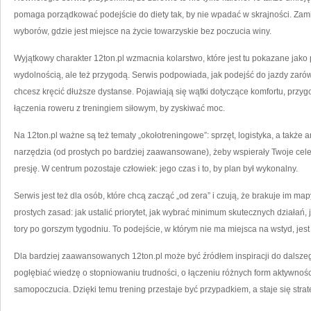
pomaga porządkować podejście do diety tak, by nie wpadać w skrajności. Zam
wyborów, gdzie jest miejsce na życie towarzyskie bez poczucia winy.
Wyjątkowy charakter 12ton.pl wzmacnia kolarstwo, które jest tu pokazane jak
wydolnością, ale też przygodą. Serwis podpowiada, jak podejść do jazdy zarówn
chcesz kręcić dłuższe dystanse. Pojawiają się wątki dotyczące komfortu, prz
łączenia roweru z treningiem siłowym, by zyskiwać moc.
Na 12ton.pl ważne są też tematy „okołotreningowe”: sprzęt, logistyka, a także a
narzędzia (od prostych po bardziej zaawansowane), żeby wspierały Twoje cele,
presję. W centrum pozostaje człowiek: jego czas i to, by plan był wykonalny.
Serwis jest też dla osób, które chcą zacząć „od zera” i czują, że brakuje im m
prostych zasad: jak ustalić priorytet, jak wybrać minimum skutecznych działań,
tory po gorszym tygodniu. To podejście, w którym nie ma miejsca na wstyd, jes
Dla bardziej zaawansowanych 12ton.pl może być źródłem inspiracji do dalszeg
pogłębiać wiedzę o stopniowaniu trudności, o łączeniu różnych form aktywności
samopoczucia. Dzięki temu trening przestaje być przypadkiem, a staje się strat