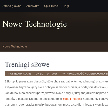
Strona główna
Archiwum
Spis Treści
Tagi
Nowe Technologie
Nowe Technologie
Treningi siłowe
T
POSTED BY ADMIN
ON LUT - 24 - 2026
WITH
MOŻLIWOŚĆ KOMENTOWANIA
Z
S
12ton.pl to przestrzeń dla osób, które chcą zadbać o formę, schudnąć oraz wkrę
aktywność fizyczna łączy się z dobrym samopoczuciem, a podejście do celów je
konkretów albo chcesz uporządkować swoje nawyki, tutaj znajdziesz inspirac
ideałów z plakatu. Kategorie dla każdego to
Yoga i Pilates
i Suplementy i odżyw
planem a regeneracją, między budowaniem mocy a cardio, między stylem jedz