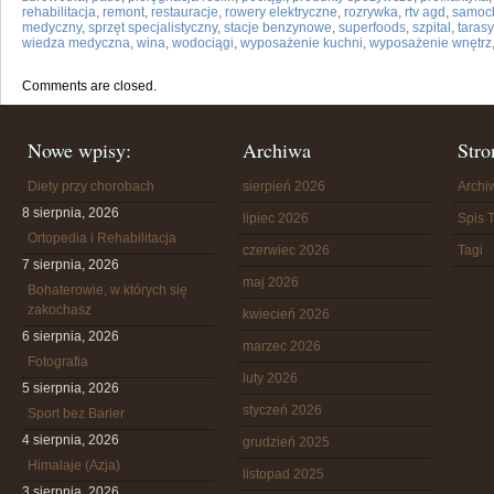
rehabilitacja
,
remont
,
restauracje
,
rowery elektryczne
,
rozrywka
,
rtv agd
,
samoc
medyczny
,
sprzęt specjalistyczny
,
stacje benzynowe
,
superfoods
,
szpital
,
tarasy
wiedza medyczna
,
wina
,
wodociągi
,
wyposażenie kuchni
,
wyposażenie wnętrz
Comments are closed.
Nowe wpisy:
Archiwa
Stro
Diety przy chorobach
sierpień 2026
Arch
8 sierpnia, 2026
lipiec 2026
Spis T
Ortopedia i Rehabilitacja
czerwiec 2026
Tagi
7 sierpnia, 2026
maj 2026
Bohaterowie, w których się
zakochasz
kwiecień 2026
6 sierpnia, 2026
marzec 2026
Fotografia
luty 2026
5 sierpnia, 2026
styczeń 2026
Sport bez Barier
4 sierpnia, 2026
grudzień 2025
Himalaje (Azja)
listopad 2025
3 sierpnia, 2026