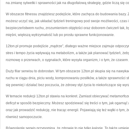
na zmianę sylwetki i sprawności jak na długofalową strategię, gdzie liczą się 
W obszarze fitnessu znajdziesz podejście, które zachęca do budowania bazy.
możesz uczyć się, jak układać tydzień treningowy pod swoje możliwości, czas i
bezpieczeństwem ruchu, zrozumieniem objętości oraz doborem ćwiczeń tak, by
mięśni, większą wytrzymałość lub po prostu sprawne funkcjonowanie.
12ton.pl promuje podejście „mądrze”, dlatego ważne miejsce zajmuje odpoczynek
stres i tempo życia wpływają na metabolizm, a także jak planować tydzień, żeby
rozmowę o przerwach, o sygnałach, które wysyła organizm, i o tym, że czasem „w
Duży filar serwisu to dobrostan. W tym obszarze 12ton.pl skupia się na nawyka
ruchu w ciągu dnia, piciu wody, komponowaniu posiłków, a także sprawności s
się pewniej i działać bez poczucia, że zdrowy styl życia to niekończące się wyr
W temacie redukcji 12ton.pl stawia na konkret. Zamiast obiecywać metamorfoz
deficyt w sposób bezpieczny. Możesz spodziewać się treści o tym, jak ogarnąć 
oraz jak prowadzić redukcję, nie tracąc energii. Pojawiają się też wątki o tym, ż
również samopoczucie.
Równolegle serwis przypomina, że zdrowie to nie tylko kalorie. To także umie