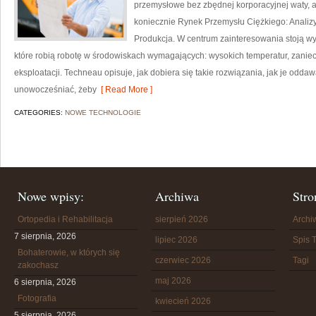
przemysłowe bez zbędnej korporacyjnej waty, a
koniecznie Rynek Przemysłu Ciężkiego: Analizy
Produkcja. W centrum zainteresowania stoją w
które robią robotę w środowiskach wymagających: wysokich temperatur, zaniecz
eksploatacji. Techneau opisuje, jak dobiera się takie rozwiązania, jak je oddaw
unowocześniać, żeby
[ Read More ]
CATEGORIES:
NOWE TECHNOLOGIE
Nowe wpisy:
Archiwa
Stro
Ortopedia i Rehabilitacja
sierpień 2026
Arch
7 sierpnia, 2026
lipiec 2026
Spis T
Bohaterowie, w których się
czerwiec 2026
Tagi
zakochasz
maj 2026
6 sierpnia, 2026
Fotografia
kwiecień 2026
5 sierpnia, 2026