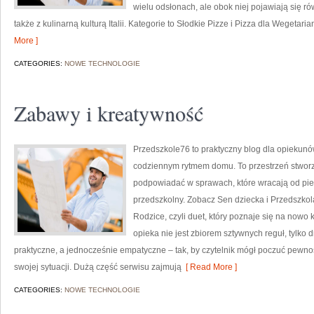
wielu odsłonach, ale obok niej pojawiają się r
także z kulinarną kulturą Italii. Kategorie to Słodkie Pizze i Pizza dla Wegetar
More ]
CATEGORIES:
NOWE TECHNOLOGIE
Zabawy i kreatywność
Przedszkole76 to praktyczny blog dla opiekunów
codziennym rytmem domu. To przestrzeń stworz
podpowiadać w sprawach, które wracają od pie
przedszkolny. Zobacz Sen dziecka i Przedszkol
Rodzice, czyli duet, który poznaje się na nowo
opieka nie jest zbiorem sztywnych reguł, tylko
praktyczne, a jednocześnie empatyczne – tak, by czytelnik mógł poczuć pewn
swojej sytuacji. Dużą część serwisu zajmują
[ Read More ]
CATEGORIES:
NOWE TECHNOLOGIE