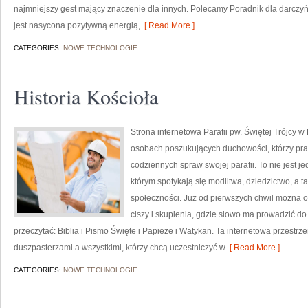
najmniejszy gest mający znaczenie dla innych. Polecamy Poradnik dla darczyń
jest nasycona pozytywną energią,
[ Read More ]
CATEGORIES:
NOWE TECHNOLOGIE
Historia Kościoła
Strona internetowa Parafii pw. Świętej Trójcy w
osobach poszukujących duchowości, którzy pragn
codziennych spraw swojej parafii. To nie jest jed
którym spotykają się modlitwa, dziedzictwo, a t
społeczności. Już od pierwszych chwil można od
ciszy i skupienia, gdzie słowo ma prowadzić do
przeczytać: Biblia i Pismo Święte i Papieże i Watykan. Ta internetowa przestr
duszpasterzami a wszystkimi, którzy chcą uczestniczyć w
[ Read More ]
CATEGORIES:
NOWE TECHNOLOGIE