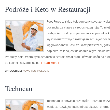
Podróże i Keto w Restauracji
FoodForce to sklep ketogeniczny stworzony dla 
poczucia, że ciągle z czegoś rezygnują. To mie
podejściem praktycznym: wybierasz produkty, któ
wysokotłuszczowych rozwiązaniach, a jednocz
węglowodanów. Jeśli szukasz przestrzeni, gdzie 
papierze, ta idea jest dokładnie o tym. Nowe ka
Produkty Keto. W praktyce oznacza to szeroki świat produktów dla osób na diec
do kuchni i spiżarni, aż po
[ Read More ]
CATEGORIES:
NOWE TECHNOLOGIE
Techneau
Techneau to serwis o przemyśle – przede wszyst
wspiera: rozwiązaniach, infrastrukturze, energe