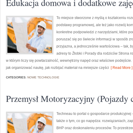
Edukacja domowa i dodatkowe zaję
To miejsce stworzone z myślą o kształceniu rozum
podstawy programowej, ale też jako rozwój kom
konkretne podpowiedzi z narzędziami, które p
poruszać się po świecie informacji w sposób zr
przyjazna, a jednocześnie wartościowa – tak, 
adresy to Źłobki i Porady dla rodziców Strona r
w którym liczy się powtarzalność, wewnętrzny napęd oraz właściwe podejście
jak organizować naukę, jak rozbijać materiał na mniejsze części
[ Read More ]
CATEGORIES:
NOWE TECHNOLOGIE
Przemysł Motoryzacyjny (Pojazdy c
Techneau to portal o gospodarce produkcyjnej 
także o tym, co go napędza: rozwiązaniach, zapl
BHP oraz doskonaleniu procesów. To przestrzeń