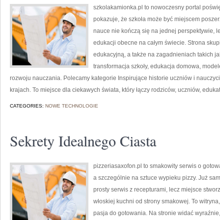
szkolakamionka.pl to nowoczesny portal poświę
pokazuje, że szkoła może być miejscem poszerza
nauce nie kończą się na jednej perspektywie, 
edukacji obecne na całym świecie. Strona skup
edukacyjną, a także na zagadnieniach takich ja
transformacja szkoły, edukacja domowa, modele
rozwoju nauczania. Polecamy kategorie Inspirujące historie uczniów i nauczyci
krajach. To miejsce dla ciekawych świata, który łączy rodziców, uczniów, eduk
CATEGORIES:
NOWE TECHNOLOGIE
Sekrety Idealnego Ciasta
pizzeriasaxofon.pl to smakowity serwis o gotowa
a szczególnie na sztuce wypieku pizzy. Już sam 
prosty serwis z recepturami, lecz miejsce stwo
włoskiej kuchni od strony smakowej. To witryna, 
pasja do gotowania. Na stronie widać wyraźnie