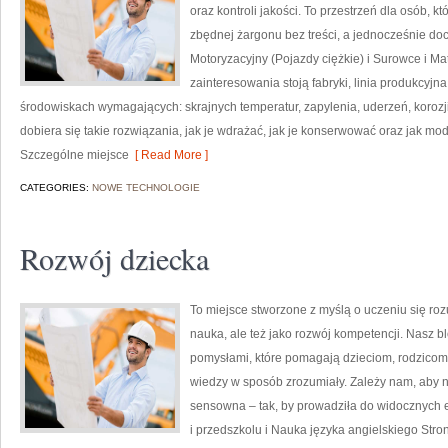
oraz kontroli jakości. To przestrzeń dla osób, 
zbędnej żargonu bez treści, a jednocześnie do
Motoryzacyjny (Pojazdy ciężkie) i Surowce i M
zainteresowania stoją fabryki, linia produkcyjna
środowiskach wymagających: skrajnych temperatur, zapylenia, uderzeń, korozji
dobiera się takie rozwiązania, jak je wdrażać, jak je konserwować oraz jak mod
Szczególne miejsce
[ Read More ]
CATEGORIES:
NOWE TECHNOLOGIE
Rozwój dziecka
To miejsce stworzone z myślą o uczeniu się rozu
nauka, ale też jako rozwój kompetencji. Nasz 
pomysłami, które pomagają dzieciom, rodzico
wiedzy w sposób zrozumiały. Zależy nam, aby n
sensowna – tak, by prowadziła do widocznych e
i przedszkolu i Nauka języka angielskiego Stro