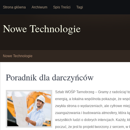
Strona główna
Archiwum
Spis Treści
Tagi
Nowe Technologie
Nowe Technologie
Poradnik dla darczyńców
Sztab WOŚP Tarnobrzeg – Gramy z radością! to 
energią, a lokalna wspólnota pokazuje, że wsp
zwykła strona o wydarzeniach, ale cyfrowe mie
zaangażowania i budowania atmosfery, która 
wszystkich ludzi o dobrych intencjach. Każdy, kt
poczuć, że jest to projekt tworzony z sercem, w 