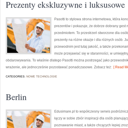
Prezenty ekskluzywne i luksusowe
Pasotti to stylowa strona internetowa, która ko
prezentów i pokazuje, że dobrze dobrany gest 
przedmiotem. To przestrzeń stworzone dla osób
prezenty na różne okazje i dla różnych osób. 
przewodnim jest tutaj jakość, a także przekonan
może przejawiać się w staranności, w umieję
obdarowywania. To właśnie dlatego Pasotti można postrzegać jako przewodnik 
wrażenie, ale jednocześnie pozostawać ponadczasowe. Zobacz też:
[ Read Mo
CATEGORIES:
NOWE TECHNOLOGIE
Berlin
Edusimare.pl to współczesny serwis podróżnic
łączy w sobie zbiór inspiracji dla osób planują
poznawanie miast, a także chcących lepiej zroz