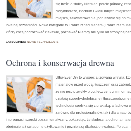
się treści o stolicy Niemiec, porcie północy, cen
Norymberdze, Bochum i wielu innych miejscac
miejsca, zakwaterowanie, poruszanie się po mie
lokalnej tożsamości. Nowe kategorie to Frankfurt nad Menem (Frankfurt am Main
którzy chcą podróżować ciekawie, poznawać Niemcy nie tylko od strony najbard
CATEGORIES:
NOWE TECHNOLOGIE
Ochrona i konserwacja drewna
Ultra-Ever Dry to wyspecjalizowana witryna, kt
materiałów przed wodą, tłuszczem oraz zabrudz
że nie jest to zwykły blog, lecz centrum informac
działają superhydrofobiczne i tłuszczoodporne 
technologia spotyka się z praktyką, a fachowa
zarówno dla profesjonalistów, jak i dla amato
impregnacji szeroki obszar tematyczny, pokazując, że skuteczna ochrona mate
obejmuje też świadome użytkowanie i późniejszą dbałość o trwałość. Polecam