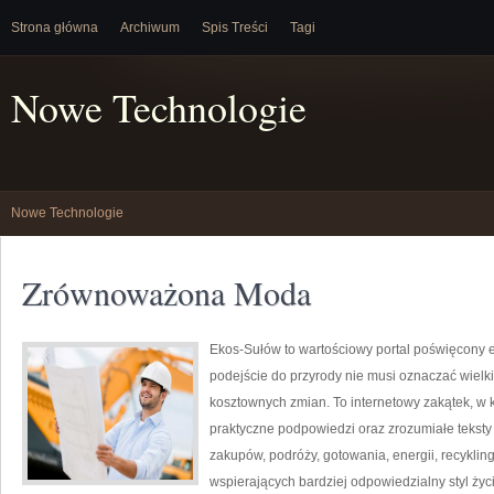
Strona główna
Archiwum
Spis Treści
Tagi
Nowe Technologie
Nowe Technologie
Zrównoważona Moda
Ekos-Sułów to wartościowy portal poświęcony e
podejście do przyrody nie musi oznaczać wielk
kosztownych zmian. To internetowy zakątek, w k
praktyczne podpowiedzi oraz zrozumiałe tekst
zakupów, podróży, gotowania, energii, recykli
wspierających bardziej odpowiedzialny styl życ