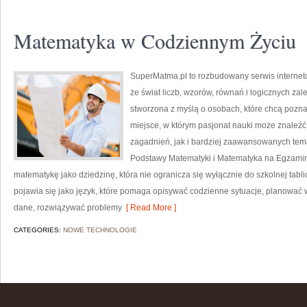
Matematyka w Codziennym Życiu
SuperMatma.pl to rozbudowany serwis internet
że świat liczb, wzorów, równań i logicznych zal
stworzona z myślą o osobach, które chcą poznaw
miejsce, w którym pasjonat nauki może znaleź
zagadnień, jak i bardziej zaawansowanych te
Podstawy Matematyki i Matematyka na Egzamini
matematykę jako dziedzinę, która nie ogranicza się wyłącznie do szkolnej tab
pojawia się jako język, które pomaga opisywać codzienne sytuacje, planować 
dane, rozwiązywać problemy
[ Read More ]
CATEGORIES:
NOWE TECHNOLOGIE