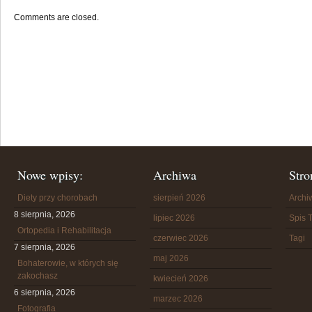
Comments are closed.
Nowe wpisy:
Archiwa
Stro
Diety przy chorobach
sierpień 2026
Arch
8 sierpnia, 2026
lipiec 2026
Spis T
Ortopedia i Rehabilitacja
czerwiec 2026
Tagi
7 sierpnia, 2026
maj 2026
Bohaterowie, w których się
zakochasz
kwiecień 2026
6 sierpnia, 2026
marzec 2026
Fotografia