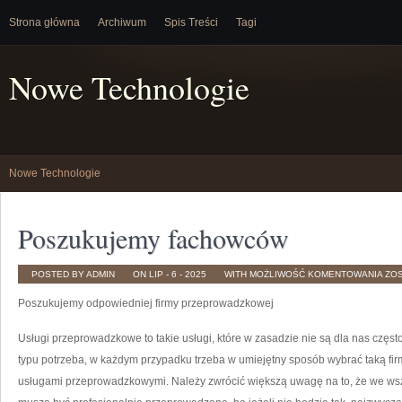
Strona główna
Archiwum
Spis Treści
Tagi
Nowe Technologie
Nowe Technologie
Poszukujemy fachowców
PO
POSTED BY ADMIN
ON LIP - 6 - 2025
WITH
MOŻLIWOŚĆ KOMENTOWANIA
ZO
FA
Poszukujemy odpowiedniej firmy przeprowadzkowej
Usługi przeprowadzkowe to takie usługi, które w zasadzie nie są dla nas częst
typu potrzeba, w każdym przypadku trzeba w umiejętny sposób wybrać taką firm
usługami przeprowadzkowymi. Należy zwrócić większą uwagę na to, że we ws