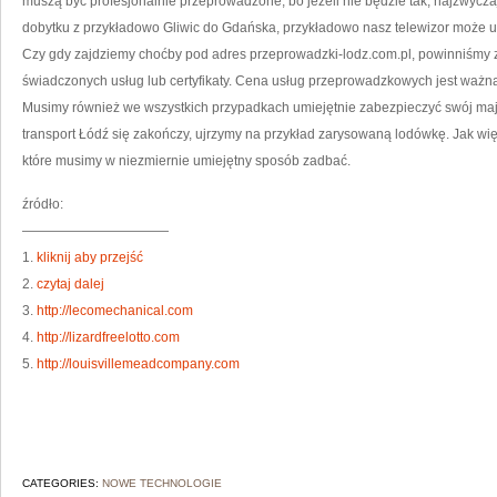
muszą być profesjonalnie przeprowadzone, bo jeżeli nie będzie tak, najzwycza
dobytku z przykładowo Gliwic do Gdańska, przykładowo nasz telewizor może u
Czy gdy zajdziemy choćby pod adres przeprowadzki-lodz.com.pl, powinniśmy 
świadczonych usług lub certyfikaty. Cena usług przeprowadzkowych jest ważna,
Musimy również we wszystkich przypadkach umiejętnie zabezpieczyć swój mają
transport Łódź się zakończy, ujrzymy na przykład zarysowaną lodówkę. Jak wię
które musimy w niezmiernie umiejętny sposób zadbać.
źródło:
———————————
1.
kliknij aby przejść
2.
czytaj dalej
3.
http://lecomechanical.com
4.
http://lizardfreelotto.com
5.
http://louisvillemeadcompany.com
CATEGORIES:
NOWE TECHNOLOGIE