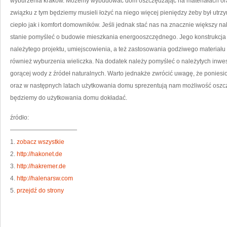
wyburzenia krakow. Możemy wybudować dom oszczędzając na materiałach ora
związku z tym będziemy musieli łożyć na niego więcej pieniędzy żeby był utr
ciepło jak i komfort domowników. Jeśli jednak stać nas na znacznie większy n
stanie pomyśleć o budowie mieszkania energooszczędnego. Jego konstrukcja 
należytego projektu, umiejscowienia, a też zastosowania godziwego materiał
również wyburzenia wieliczka. Na dodatek należy pomyśleć o należytych inwest
gorącej wody z źródeł naturalnych. Warto jednakże zwrócić uwagę, że poniesi
oraz w następnych latach użytkowania domu sprezentują nam możliwość osz
będziemy do użytkowania domu dokładać.
źródło:
———————————
1.
zobacz wszystkie
2.
http://hakonet.de
3.
http://hakremer.de
4.
http://halenarsw.com
5.
przejdź do strony