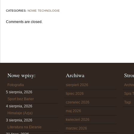
CATEGORIES:
NOWE TECHNOLOGIE
Comments are closed.
Nowe wpisy:
Archiwa
Stro
Fotografia
sierpień 2026
Arch
5 sierpnia, 2026
lipiec 2026
Spis T
Sport bez Barier
czerwiec 2026
Tagi
4 sierpnia, 2026
maj 2026
Himalaje (Azja)
kwiecień 2026
3 sierpnia, 2026
Literatura na Ekranie
marzec 2026