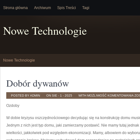
Strona główna
Archiwum
Spis Treści
Tagi
Nowe Technologie
Nowe Technologie
Dobór dywanów
DO
POSTED BY ADMIN
ON SIE - 1 - 2025
WITH
MOŻLIWOŚĆ KOMENTOWANIA
ZO
DY
Ozdoby
W dobie kryzysu oszczędnościowego decydując się na konstrukcję domu musim
Jednym z nich jest typ domu, jaki zamierzamy postawić. Nie mamy tutaj jedn
wielkości, jakkolwiek pod względem ekonomizacji. Mamy, albowiem do wyboru 