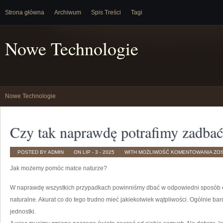
Strona główna
Archiwum
Spis Treści
Tagi
Nowe Technologie
Nowe Technologie
Czy tak naprawdę potrafimy zadbać
CZY
POSTED BY ADMIN
ON LIP - 3 - 2025
WITH
MOŻLIWOŚĆ KOMENTOWANIA
ZO
TAK
NA
Jak możemy pomóc matce naturze?
POT
ZA
O
NAT
W naprawdę wszystkich przypadkach powinniśmy dbać w odpowiedni sposób o 
naturalne. Akurat co do tego trudno mieć jakiekolwiek wątpliwości. Ogólnie b
jednostki.