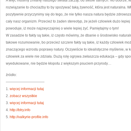
A więc musimy zmianę naszego świata zacząć od siebie samych. No dobrze, l
rozwiązanie to chociażby to by spożywać taką żywność, która jest naturalna. W
pozytywnie przyczynimy się do tego, że nie tylko nasza natura będzie zdrowsza
cały nasz organizm. Przecież to żaden stereotyp, że jeżeli człowiek dużo lepi
powoduje, iż może najzwyczajniej o wiele lepiej żyć. Pamiętajmy o tym!
W zasadzie to fakty są takie, iż często mówimy, że dbanie o środowisko natur
takowe rozumowanie, bo przecież szczere fakty są takie, iż każdy człowiek mo
znaczącego wzrostu poprawy natury. Oczywiście to idealistyczne myślenie, w k
człowiek za wiele nie zdziała. Dużą rolę ogrywa zwłaszcza edukacja – gdy spo
wyedukowane, nie będzie kłopotu z większym psuciem przyrody…
źródło:
———————————
1.
więcej informacji tutaj
2.
zobacz wszystkie
3.
więcej informacji tutaj
4.
http://btry.info
5.
http://valkyrie-profile.info