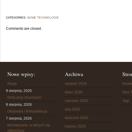
CATEGORIES:
NOWE TECHNOLOGIE
Comments are closed.
Nowe wpisy:
Archiwa
Stro
Rosja
sierpień 2026
Arch
9 sierpnia, 2026
lipiec 2026
Spis T
Diety przy chorobach
czerwiec 2026
Tagi
8 sierpnia, 2026
maj 2026
Ortopedia i Rehabilitacja
kwiecień 2026
7 sierpnia, 2026
Bohaterowie, w których się
marzec 2026
zakochasz