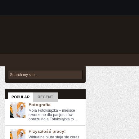
POPULAR
RECENT
Fotografia
Moja Fotoksiążka – miejsce
stworzone dla pasjonatów
obrazuMoja Fotoksiążka to ...
Przyszłość pracy:
Wirtualne biura‍ stają się ​coraz