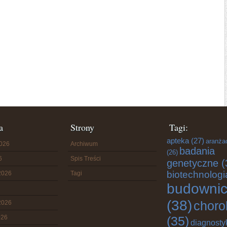
a
Strony
Tagi:
apteka
(27)
aranża
2026
Archiwum
badania
(26)
6
Spis Treści
genetyczne
(
biotechnologi
2026
Tagi
budowni
(38)
choro
2026
026
(35)
diagnosty