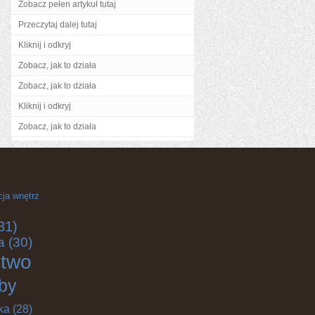
Zobacz pełen artykuł tutaj
Przeczytaj dalej tutaj
Kliknij i odkryj
Zobacz, jak to działa
Zobacz, jak to działa
Kliknij i odkryj
Zobacz, jak to działa
cja wnętrz
31)
a
(30)
ctwo
by
ka
(28)