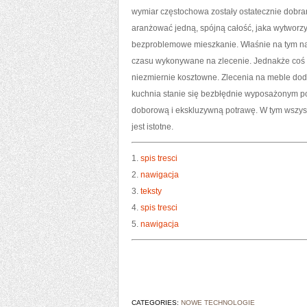
wymiar częstochowa zostały ostatecznie dobr
aranżować jedną, spójną całość, jaka wytworzy
bezproblemowe mieszkanie. Właśnie na tym na
czasu wykonywane na zlecenie. Jednakże coś z
niezmiernie kosztowne. Zlecenia na meble doda
kuchnia stanie się bezbłędnie wyposażonym 
doborową i ekskluzywną potrawę. W tym wszyst
jest istotne.
1.
spis tresci
2.
nawigacja
3.
teksty
4.
spis tresci
5.
nawigacja
CATEGORIES:
NOWE TECHNOLOGIE