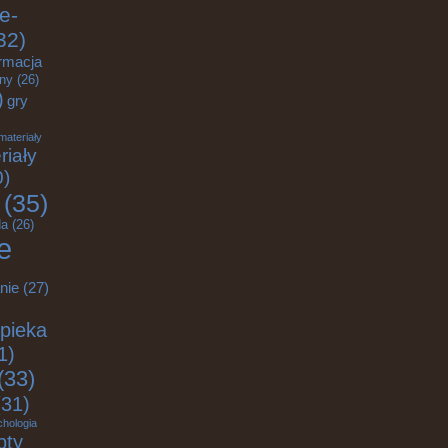
e-
32)
rmacja
zny
(26)
)
gry
materiały
riały
0)
(35)
a
(26)
e
nie
(27)
pieka
1)
(33)
31)
chologia
pty