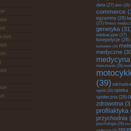
dieta
(27)
dom
(26)
commerce
(
026
egzaminy
(28)
fa
2025
(27)
fitness medyc
genetyka
(31
2025
edukacyjne
(27)
ik 2025
korepetycje
(28)
mate
2025
budowlane
(25)
medyczne
(3
2025
medycyna
5
mieszkanie
(26)
mod
motocykl
2025
(39)
odchudza
2025
opieka
ogród
(26)
o
025
społeczna
(28)
zdrowotna
(3
profilaktyka
przychodnia
(
psychologia
(26)
psy
rece
społeczna
(25)