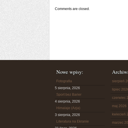
Comments are closed.
Nowe wpisy:
Archiw
Fotografia
sierpień 
5 sierpnia, 2026
lipiec 202
Sport bez Barier
czerwiec 
4 sierpnia, 2026
maj 2026
Himalaje (Azja)
kwiecień 
3 sierpnia, 2026
Literatura na Ekranie
marzec 2