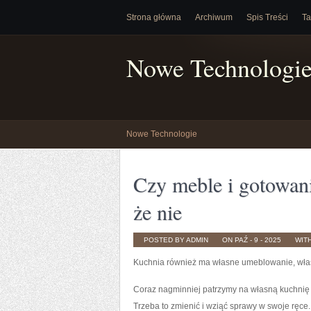
Strona główna
Archiwum
Spis Treści
Ta
Nowe Technologi
Nowe Technologie
Czy meble i gotowani
że nie
POSTED BY ADMIN
ON PAŹ - 9 - 2025
WIT
Kuchnia również ma własne umeblowanie, włas
Coraz nagminniej patrzymy na własną kuchnię i
Trzeba to zmienić i wziąć sprawy w swoje ręce.