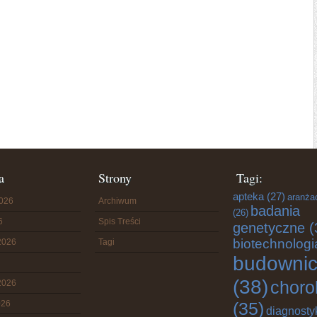
a
Strony
Tagi:
apteka
(27)
aranża
2026
Archiwum
badania
(26)
6
Spis Treści
genetyczne
(
biotechnologi
2026
Tagi
budowni
(38)
choro
2026
026
(35)
diagnosty