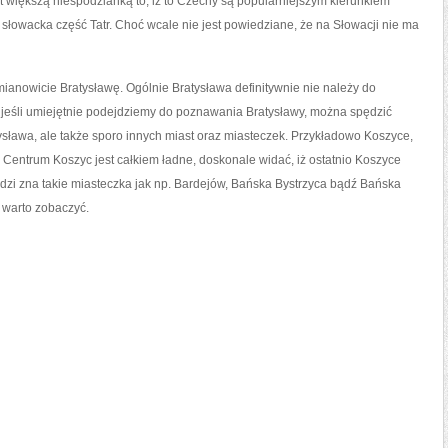
st większą niespodzianką to, iż to Czechy są popularniejszym kierunkiem
o słowacka część Tatr. Choć wcale nie jest powiedziane, że na Słowacji nie ma
mianowicie Bratysławę. Ogólnie Bratysława definitywnie nie należy do
cz jeśli umiejętnie podejdziemy do poznawania Bratysławy, można spędzić
tysława, ale także sporo innych miast oraz miasteczek. Przykładowo Koszyce,
i. Centrum Koszyc jest całkiem ładne, doskonale widać, iż ostatnio Koszyce
ludzi zna takie miasteczka jak np. Bardejów, Bańska Bystrzyca bądź Bańska
 warto zobaczyć.