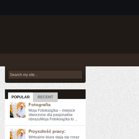
POPULAR
RECENT
Fotografia
Moja Fotoksiążka – miejsce
stworzone dla pasjonatów
obrazuMoja Fotoksiążka to ...
Przyszłość pracy:
Wirtualne biura‍ stają się ​coraz