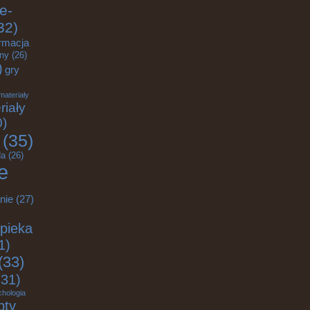
e-
32)
rmacja
zny
(26)
)
gry
materiały
riały
0)
(35)
a
(26)
e
nie
(27)
pieka
1)
(33)
31)
chologia
pty