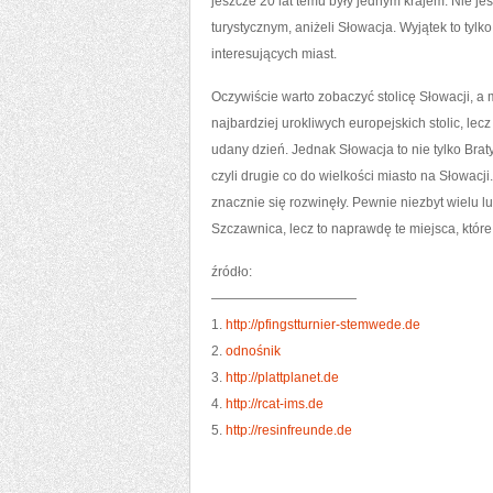
jeszcze 20 lat temu były jednym krajem. Nie je
turystycznym, aniżeli Słowacja. Wyjątek to tylk
interesujących miast.
Oczywiście warto zobaczyć stolicę Słowacji, a 
najbardziej urokliwych europejskich stolic, le
udany dzień. Jednak Słowacja to nie tylko Bra
czyli drugie co do wielkości miasto na Słowacj
znacznie się rozwinęły. Pewnie niezbyt wielu 
Szczawnica, lecz to naprawdę te miejsca, które
źródło:
———————————
1.
http://pfingstturnier-stemwede.de
2.
odnośnik
3.
http://plattplanet.de
4.
http://rcat-ims.de
5.
http://resinfreunde.de