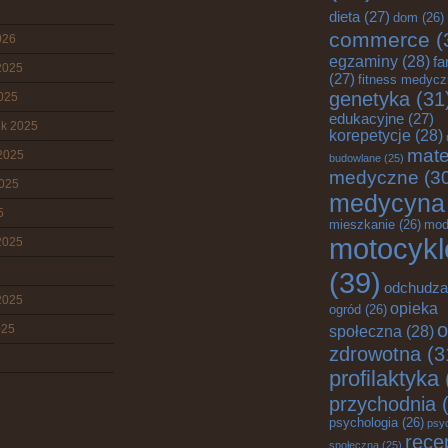
dieta
(27)
dom
(26)
commerce
(
026
egzaminy
(28)
fa
2025
(27)
fitness medyc
genetyka
(31
2025
edukacyjne
(27)
ik 2025
korepetycje
(28)
mate
2025
budowlane
(25)
medyczne
(3
2025
medycyna
5
mieszkanie
(26)
mod
motocykl
2025
(39)
odchudza
2025
opieka
ogród
(26)
o
025
społeczna
(28)
zdrowotna
(3
profilaktyka
przychodnia
(
psychologia
(26)
psy
rece
społeczna
(25)