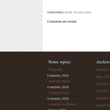
CATEGORIES:
NOWE TECHNOLOGIE
Comments are closed.
Nowe wpisy:
Archiw
Fotografia
sierpień 
5 sierpnia, 2026
lipiec 202
Sport bez Barier
czerwiec 
4 sierpnia, 2026
maj 2026
Himalaje (Azja)
kwiecień 
3 sierpnia, 2026
Literatura na Ekranie
marzec 2