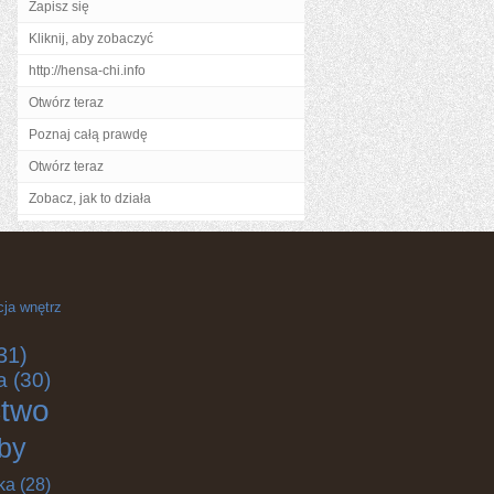
Zapisz się
Kliknij, aby zobaczyć
http://hensa-chi.info
Otwórz teraz
Poznaj całą prawdę
Otwórz teraz
Zobacz, jak to działa
cja wnętrz
31)
a
(30)
ctwo
by
ka
(28)