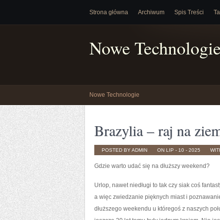
Strona główna
Archiwum
Spis Treści
Ta
Nowe Technologi
Nowe Technologie
Brazylia – raj na zie
POSTED BY ADMIN
ON LIP - 10 - 2025
WI
Gdzie warto udać się na dłuższy weekend?
Urlop, nawet niedługi to tak czy siak coś fanta
a więc zwiedzanie pięknych miast i poznawani
dłuższego weekendu u któregoś z naszych poł